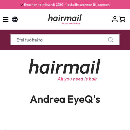
Ilmainen toimitus yli 225€ tilauksille suoraan liikkeeseen!
Andrea EyeQ's