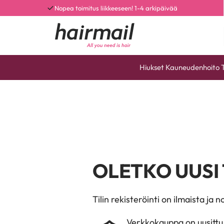
Nopea toimitus liikkeeseen! 1-4 arkipäivää
Hiukset
Kauneudenhoito
OLETKO UUSI
Tilin rekisteröinti on ilmaista ja 
Verkkokauppa on uusittu,