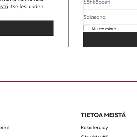
ästä
itsellesi uuden
Muista minut
TIETOA MEISTÄ
rkit
Rekisteröidy