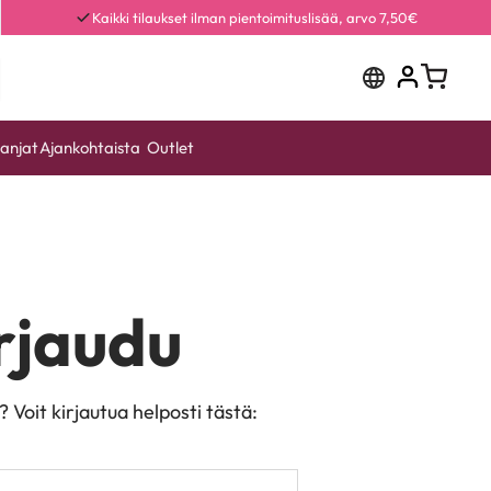
Kaikki tilaukset ilman pientoimituslisää, arvo 7,50€
anjat
Ajankohtaista
Outlet
rjaudu
i? Voit kirjautua helposti tästä: