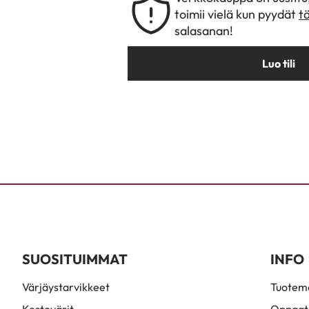
toimii vielä kun pyydät
t
salasanan!
Luo tili
SUOSITUIMMAT
INFO
Värjäystarvikkeet
Tuoteme