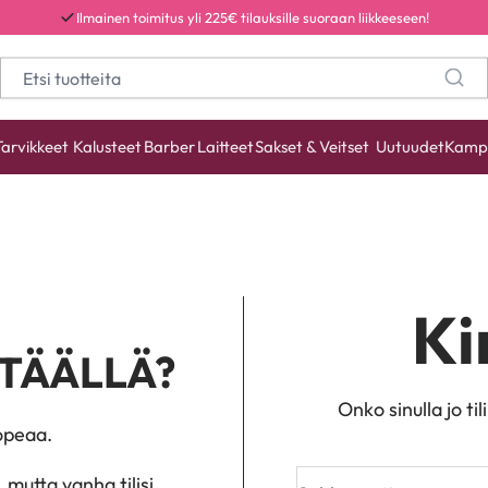
Ilmainen toimitus yli 225€ tilauksille suoraan liikkeeseen!
Tarvikkeet
Kalusteet
Barber
Laitteet
Sakset & Veitset
Uutuudet
Kamp
Ki
 TÄÄLLÄ?
Onko sinulla jo til
nopeaa.
 mutta vanha tilisi