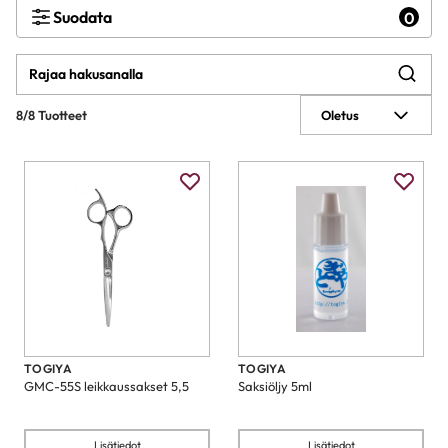
Suodata
0
8/8 Tuotteet
Oletus
TOGIYA
TOGIYA
GMC-55S leikkaussakset 5,5
Saksiöljy 5ml
Lisätiedot
Lisätiedot