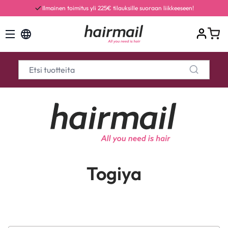
Ilmainen toimitus yli 225€ tilauksille suoraan liikkeeseen!
Togiya