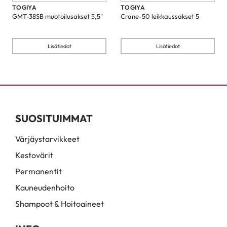
TOGIYA
TOGIYA
GMT-38SB muotoilusakset 5,5"
Crane-50 leikkaussakset 5
Lisätiedot
Lisätiedot
SUOSITUIMMAT
Värjäystarvikkeet
Kestovärit
Permanentit
Kauneudenhoito
Shampoot & Hoitoaineet