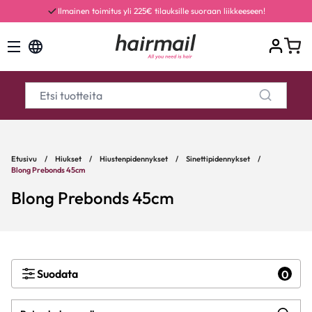
Ilmainen toimitus yli 225€ tilauksille suoraan liikkeeseen!
Etusivu
/
Hiukset
/
Hiustenpidennykset
/
Sinettipidennykset
/
Blong Prebonds 45cm
Blong Prebonds 45cm
Suodata
0