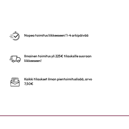
Nopea toimitus liikkeeseen! 1-4 arkipäivää
Ilmainen toimitus yli 225€ tilauksille suoraan
liikkeeseen!
Kaikki tilaukset ilman pientoimituslisää, arvo
7,50€