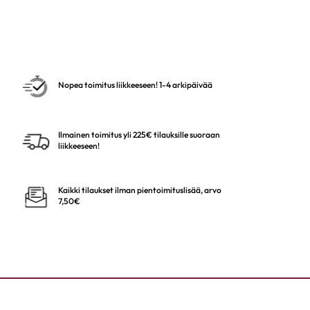
Nopea toimitus liikkeeseen! 1-4 arkipäivää
Ilmainen toimitus yli 225€ tilauksille suoraan
liikkeeseen!
Kaikki tilaukset ilman pientoimituslisää, arvo
7,50€