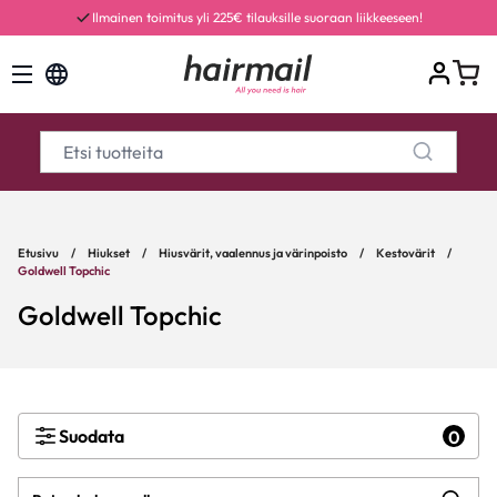
Ilmainen toimitus yli 225€ tilauksille suoraan liikkeeseen!
Etusivu
/
Hiukset
/
Hiusvärit, vaalennus ja värinpoisto
/
Kestovärit
/
Goldwell Topchic
Goldwell Topchic
Suodata
0