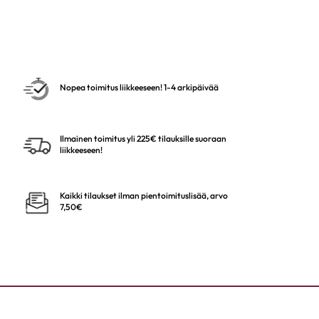
Nopea toimitus liikkeeseen! 1-4 arkipäivää
Ilmainen toimitus yli 225€ tilauksille suoraan
liikkeeseen!
Kaikki tilaukset ilman pientoimituslisää, arvo
7,50€