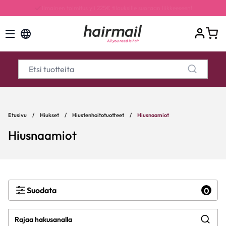
Kaikki tilaukset ilman pientoimituslisää, arvo 7,50€
Etusivu
/
Hiukset
/
Hiustenhoitotuotteet
/
Hiusnaamiot
Hiusnaamiot
Suodata
0