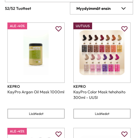
52/52 Tuotteet
Myydyimmät ensin
ALE -40%
UUTUUS
KEPRO
KEPRO
KayPro Argan Oil Mask 1000ml
KayPro Color Mask tehohoito
300ml - UUSI
Lisätiedot
Lisätiedot
ALE -45%