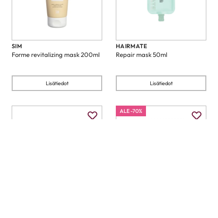
SIM
HAIRMATE
Forme revitalizing mask 200ml
Repair mask 50ml
Lisätiedot
Lisätiedot
ALE -70%
KADUS PROFESSIONAL
MILK_SHAKE
Color Radiance Intensive Mask
Make My Day Mask Booster