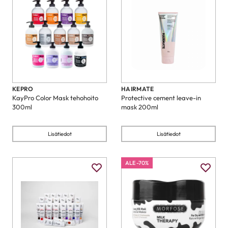
KEPRO
HAIRMATE
KayPro Color Mask tehohoito
Protective cement leave-in
300ml
mask 200ml
Lisätiedot
Lisätiedot
ALE -70%