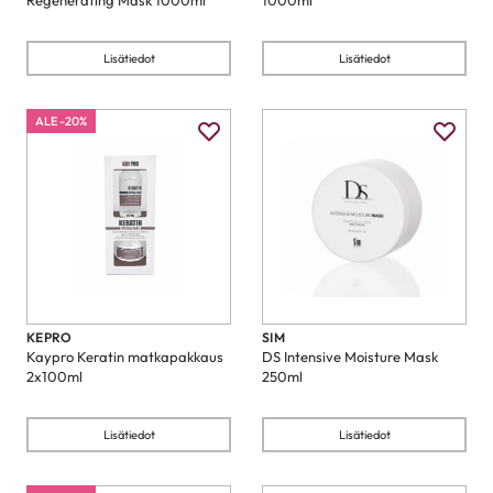
Regenerating Mask 1000ml
1000ml
Lisätiedot
Lisätiedot
ALE -20%
KEPRO
SIM
Kaypro Keratin matkapakkaus
DS Intensive Moisture Mask
2x100ml
250ml
Lisätiedot
Lisätiedot