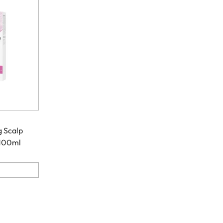
 Scalp
100ml