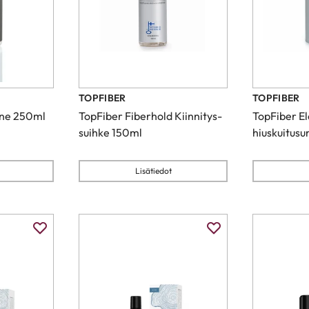
TOPFIBER
TOPFIBER
ine 250ml
TopFiber Fiberhold Kiinnitys-
TopFiber E
suihke 150ml
hiuskuitusu
Lisätiedot