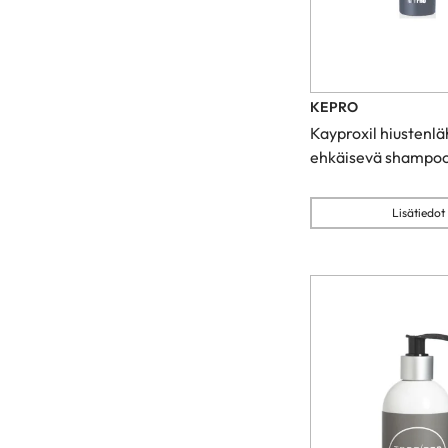
KEPRO
Kayproxil hiustenl
ehkäisevä shampo
Lisätiedot