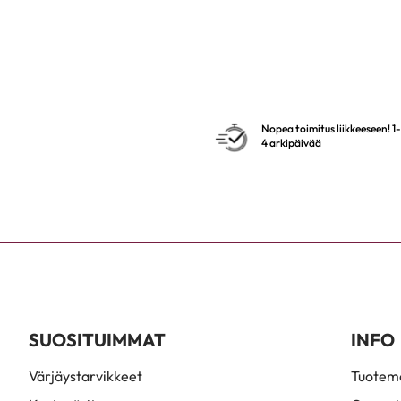
Nopea toimitus liikkeeseen! 1-
4 arkipäivää
SUOSITUIMMAT
INFO
Värjäystarvikkeet
Tuoteme