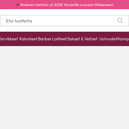
Ilmainen toimitus yli 225€ tilauksille suoraan liikkeeseen!
Tarvikkeet
Kalusteet
Barber
Laitteet
Sakset & Veitset
Uutuudet
Kamp