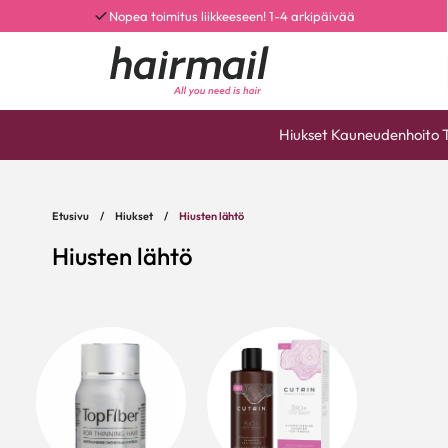
Nopea toimitus liikkeeseen! 1-4 arkipäivää
Hiukset
Kauneudenhoito
Etusivu
/
Hiukset
/
Hiusten lähtö
Hiusten lähtö