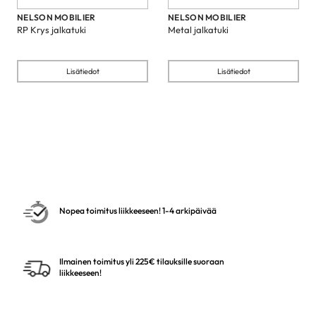
NELSON MOBILIER
NELSON MOBILIER
RP Krys jalkatuki
Metal jalkatuki
Lisätiedot
Lisätiedot
Nopea toimitus liikkeeseen! 1-4 arkipäivää
Ilmainen toimitus yli 225€ tilauksille suoraan
liikkeeseen!