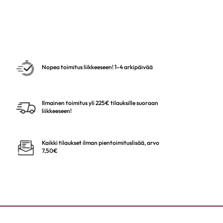
Nopea toimitus liikkeeseen! 1-4 arkipäivää
Ilmainen toimitus yli 225€ tilauksille suoraan
liikkeeseen!
Kaikki tilaukset ilman pientoimituslisää, arvo
7,50€