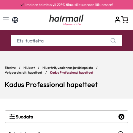
Ilmainen toimitus yli 225€ tilauksille suoraan liikkeeseen!
Etusivu
/
Hiukset
/
Hiusvärit, vaalennus ja värinpoisto
/
Vetyperoksidit, hapetteet
/
Kadus Professional hapetteet
Kadus Professional hapetteet
Suodata
0