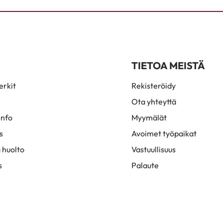
TIETOA MEISTÄ
rkit
Rekisteröidy
Ota yhteyttä
info
Myymälät
s
Avoimet työpaikat
 huolto
Vastuullisuus
s
Palaute