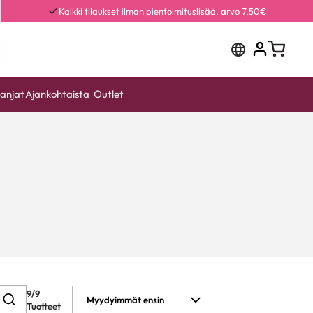
Kaikki tilaukset ilman pientoimituslisää, arvo 7,50€
anjat
Ajankohtaista
Outlet
9/9
Myydyimmät ensin
Tuotteet