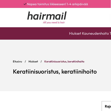
Nopea toimitus liikkeeseen! 1-4 arkipäivää
Hiukset
Kauneudenhoito
Etusivu
/
Hiukset
/
Keratiinisuoristus, keratiinihoito
Keratiinisuoristus, keratiinihoito