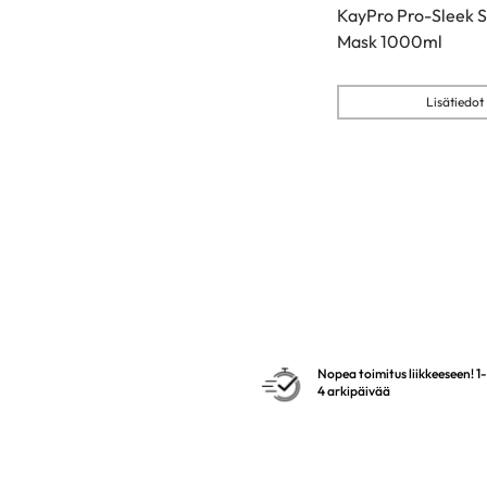
KayPro Pro-Sleek 
Mask 1000ml
Lisätiedot
Nopea toimitus liikkeeseen! 1-
4 arkipäivää