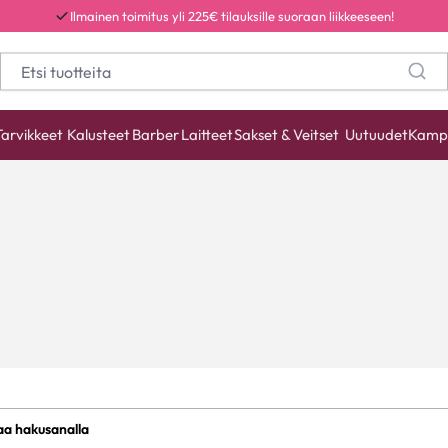
Ilmainen toimitus yli 225€ tilauksille suoraan liikkeeseen!
Tarvikkeet
Kalusteet
Barber
Laitteet
Sakset & Veitset
Uutuudet
Kamp