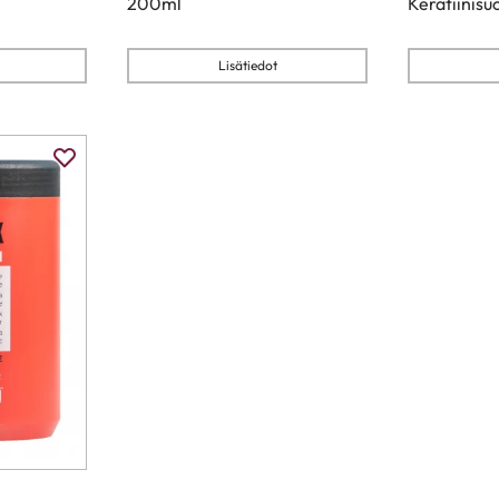
200ml
Keratiinisu
Lisätiedot