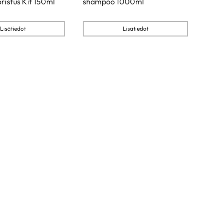
oristus Kit 150ml
shampoo 1000ml
Lisätiedot
Lisätiedot