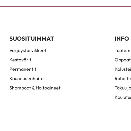
SUOSITUIMMAT
INFO
Värjäystarvikkeet
Tuoteme
Kestovärit
Oppaat
Permanentit
Kaluste
Kauneudenhoito
Rahoitu
Shampoot & Hoitoaineet
Takuu ja
Koulutu