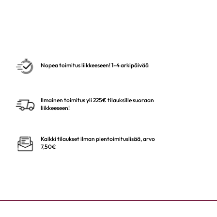
Nopea toimitus liikkeeseen! 1-4 arkipäivää
Ilmainen toimitus yli 225€ tilauksille suoraan
liikkeeseen!
Kaikki tilaukset ilman pientoimituslisää, arvo
7,50€