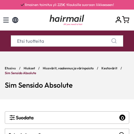
Ilmainen toimitus yli 225€ tilauksille suoraan liikkeeseen!
Etusivu
/
Hiukset
/
Hiusvärit, vaalennus ja värinpoisto
/
Kestovärit
/
Sim Sensido Absolute
Sim Sensido Absolute
Suodata
0