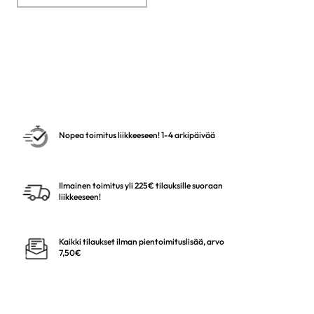
Nopea toimitus liikkeeseen! 1-4 arkipäivää
Ilmainen toimitus yli 225€ tilauksille suoraan
liikkeeseen!
Kaikki tilaukset ilman pientoimituslisää, arvo
7,50€