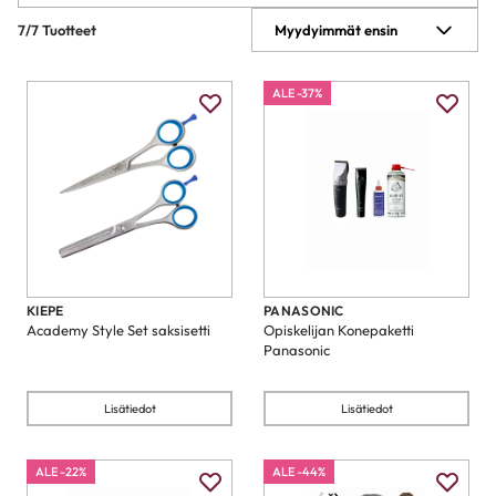
7/7 Tuotteet
Myydyimmät ensin
ALE -37%
KIEPE
PANASONIC
Academy Style Set saksisetti
Opiskelijan Konepaketti
Panasonic
Lisätiedot
Lisätiedot
ALE -22%
ALE -44%