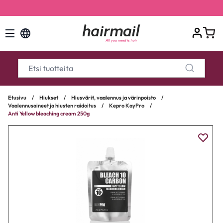
Nopea toimitus liikkeeseen! 1-4 arkipäivää
Etusivu
/
Hiukset
/
Hiusvärit, vaalennus ja värinpoisto
/
Vaalennusaineet ja hiusten raidoitus
/
Kepro KayPro
/
Anti Yellow bleaching cream 250g