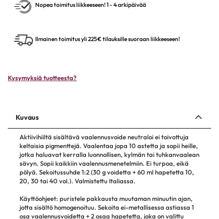
Nopea toimitus liikkeeseen! 1 - 4 arkipäivää
Ilmainen toimitus yli 225€ tilauksille suoraan liikkeeseen!
Kysymyksiä tuotteesta?
Kuvaus
Aktiivihiiltä sisältävä vaalennusvoide neutraloi ei toivottuja
keltaisia pigmenttejä. Vaalentaa jopa 10 astetta ja sopii heille,
jotka haluavat kerralla luonnollisen, kylmän tai tuhkanvaalean
sävyn. Sopii kaikkiin vaalennusmenetelmiin. Ei turpoa, eikä
pölyä. Sekoitussuhde 1:2 (30 g voidetta + 60 ml hapetetta 10,
20, 30 tai 40 vol.). Valmistettu Italiassa.
Käyttöohjeet: puristele pakkausta muutaman minuutin ajan,
jotta sisältö homogenoituu. Sekoita ei-metallisessa astiassa 1
osa vaalennusvoidetta + 2 osaa hapetetta, joka on valittu