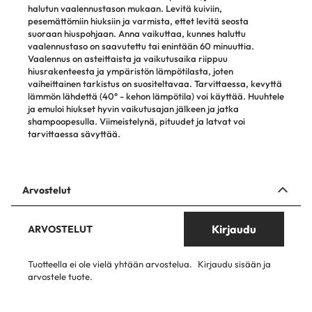
halutun vaalennustason mukaan. Levitä kuiviin,
pesemättömiin hiuksiin ja varmista, ettet levitä seosta
suoraan hiuspohjaan. Anna vaikuttaa, kunnes haluttu
vaalennustaso on saavutettu tai enintään 60 minuuttia.
Vaalennus on asteittaista ja vaikutusaika riippuu
hiusrakenteesta ja ympäristön lämpötilasta, joten
vaiheittainen tarkistus on suositeltavaa. Tarvittaessa, kevyttä
lämmön lähdettä (40° - kehon lämpötila) voi käyttää. Huuhtele
ja emuloi hiukset hyvin vaikutusajan jälkeen ja jatka
shampoopesulla. Viimeistelynä, pituudet ja latvat voi
tarvittaessa sävyttää.
Arvostelut
Kirjaudu
ARVOSTELUT
Tuotteella ei ole vielä yhtään arvostelua.
Kirjaudu sisään ja
arvostele tuote.