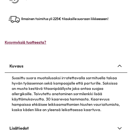
Ilmainen toimitus yli 225€ tilauksille suoraan liikkeeseen!
Kysymyksiä tuotteesta?
Kuvaus
Suosittu suora muotoilusaksi irrotettavalla sormituella takaa
hyvän työasennon sekä kampaajalle että parturille. Saksissa
on musta kestävä titaanipäällyste joka antaa suojaa
allergikoille. Taivutettu anatominen sormilenkki lisää
käyttömukavuutta. 30 kaarevaa hammasta. Kaarevuus
hampaissa ehkäisee leikkaamattomien hiusten vaurioitumista,
koska käden liike on yleensä leikattaessa kaartuva.
Lisätiedot