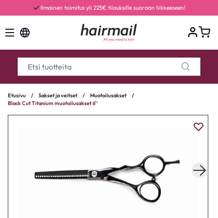
Ilmainen toimitus yli 225€ tilauksille suoraan liikkeeseen!
Etusivu
/
Sakset ja veitset
/
Muotoilusakset
/
Black Cut Titanium muotoilusakset 6''