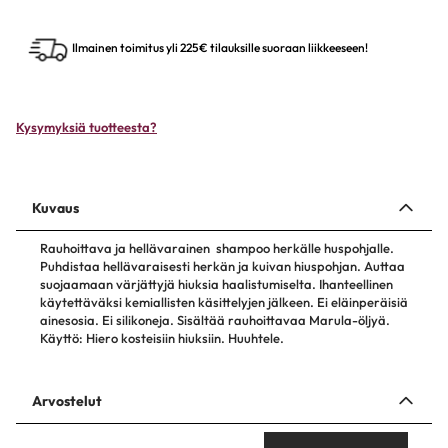
Ilmainen toimitus yli 225€ tilauksille suoraan liikkeeseen!
Kysymyksiä tuotteesta?
Kuvaus
Rauhoittava ja hellävarainen shampoo herkälle huspohjalle.
Puhdistaa hellävaraisesti herkän ja kuivan hiuspohjan. Auttaa
suojaamaan värjättyjä hiuksia haalistumiselta. Ihanteellinen
käytettäväksi kemiallisten käsittelyjen jälkeen. Ei eläinperäisiä
ainesosia. Ei silikoneja. Sisältää rauhoittavaa Marula-öljyä.
Käyttö: Hiero kosteisiin hiuksiin. Huuhtele.
Arvostelut