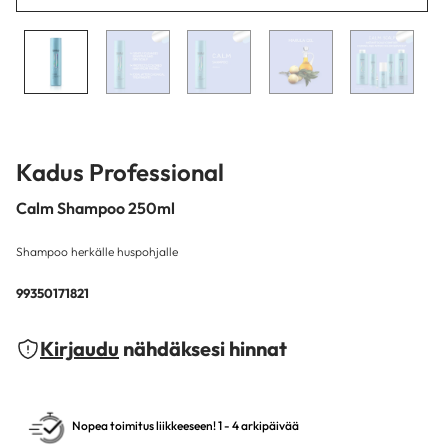
Kadus Professional
Calm Shampoo 250ml
Shampoo herkälle huspohjalle
99350171821
Kirjaudu
nähdäksesi hinnat
Nopea toimitus liikkeeseen! 1 - 4 arkipäivää