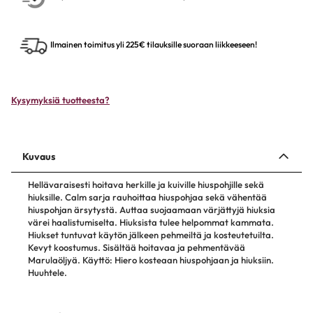
Ilmainen toimitus yli 225€ tilauksille suoraan liikkeeseen!
Kysymyksiä tuotteesta?
Kuvaus
Hellävaraisesti hoitava herkille ja kuiville hiuspohjille sekä
hiuksille. Calm sarja rauhoittaa hiuspohjaa sekä vähentää
hiuspohjan ärsytystä. Auttaa suojaamaan värjättyjä hiuksia
värei haalistumiselta. Hiuksista tulee helpommat kammata.
Hiukset tuntuvat käytön jälkeen pehmeiltä ja kosteutetuilta.
Kevyt koostumus. Sisältää hoitavaa ja pehmentävää
Marulaöljyä. Käyttö: Hiero kosteaan hiuspohjaan ja hiuksiin.
Huuhtele.