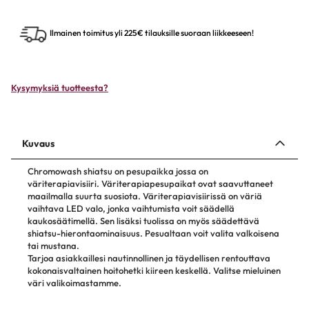
Ilmainen toimitus yli 225€ tilauksille suoraan liikkeeseen!
Kysymyksiä tuotteesta?
Kuvaus
Chromowash shiatsu on pesupaikka jossa on
väriterapiavisiiri. Väriterapiapesupaikat ovat saavuttaneet
maailmalla suurta suosiota. Väriterapiavisiirissä on väriä
vaihtava LED valo, jonka vaihtumista voit säädellä
kaukosäätimellä. Sen lisäksi tuolissa on myös säädettävä
shiatsu-hierontaominaisuus. Pesualtaan voit valita valkoisena
tai mustana.
Tarjoa asiakkaillesi nautinnollinen ja täydellisen rentouttava
kokonaisvaltainen hoitohetki kiireen keskellä. Valitse mieluinen
väri valikoimastamme.