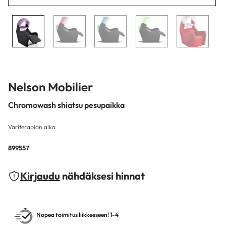
Nelson Mobilier
Chromowash shiatsu pesupaikka
Väriterapian aika
899557
Kirjaudu
nähdäksesi hinnat
Nopea toimitus liikkeeseen! 1-4