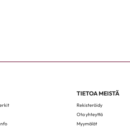
TIETOA MEISTÄ
rkit
Rekisteröidy
Ota yhteyttä
info
Myymälät