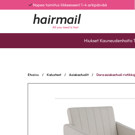
Nopea toimitus liikkeeseen! 1-4 arkipäivää
Hiukset
Kauneudenhoito
Etusivu
/
Kalusteet
/
Asiakastuolit
/
Dora asiakastuoli ristikko