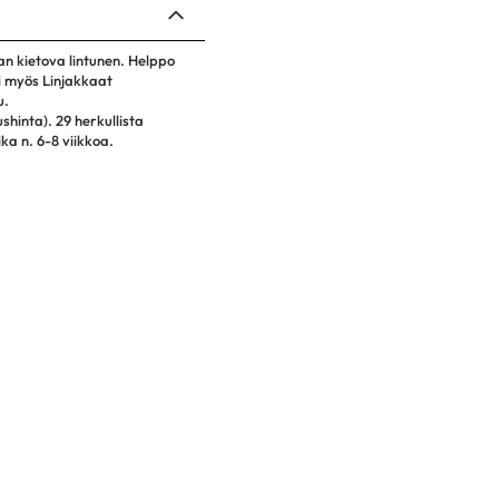
an kietova lintunen. Helppo
i myös Linjakkaat
u.
shinta). 29 herkullista
ka n. 6-8 viikkoa.