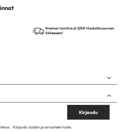
innat
Ilmainen toimitus yli 225€ tilauksille suoraan
liikkeeseen!
Kirjaudu
stelua.
Kirjaudu sisään ja arvostele tuote.