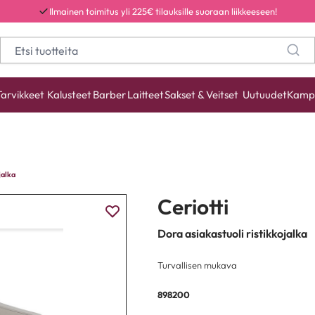
Ilmainen toimitus yli 225€ tilauksille suoraan liikkeeseen!
Tarvikkeet
Kalusteet
Barber
Laitteet
Sakset & Veitset
Uutuudet
Kamp
jalka
Ceriotti
Dora asiakastuoli ristikkojalka
Turvallisen mukava
898200