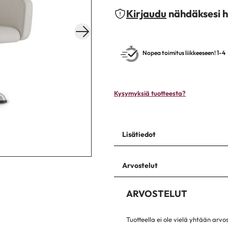
Kirjaudu
nähdäksesi h
Nopea toimitus liikkeeseen! 1-4
Kysymyksiä tuotteesta?
Lisätiedot
Arvostelut
ARVOSTELUT
Tuotteella ei ole vielä yhtään arvo