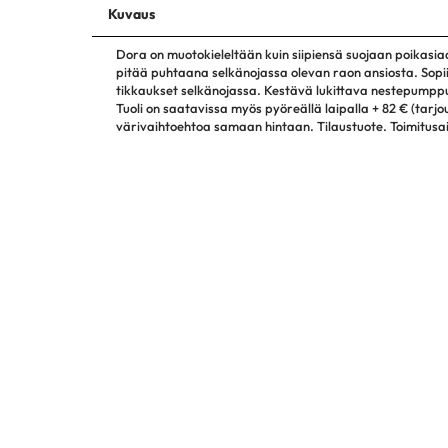
Kuvaus
Dora on muotokieleltään kuin siipiensä suojaan poikasia
pitää puhtaana selkänojassa olevan raon ansiosta. Sopi
tikkaukset selkänojassa. Kestävä lukittava nestepumpp
Tuoli on saatavissa myös pyöreällä laipalla + 82 € (tarjou
värivaihtoehtoa samaan hintaan. Tilaustuote. Toimitusai