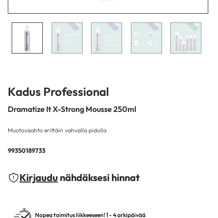
Kadus Professional
Dramatize It X-Strong Mousse 250ml
Muotovaahto erittäin vahvalla pidolla
99350189733
Kirjaudu
nähdäksesi hinnat
Nopea toimitus liikkeeseen! 1 - 4 arkipäivää