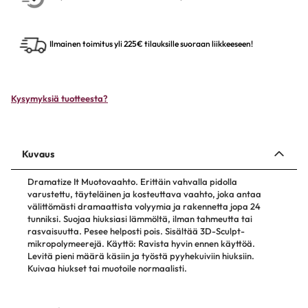
Ilmainen toimitus yli 225€ tilauksille suoraan liikkeeseen!
Kysymyksiä tuotteesta?
Kuvaus
Dramatize It Muotovaahto. Erittäin vahvalla pidolla
varustettu, täyteläinen ja kosteuttava vaahto, joka antaa
välittömästi dramaattista volyymia ja rakennetta jopa 24
tunniksi. Suojaa hiuksiasi lämmöltä, ilman tahmeutta tai
rasvaisuutta. Pesee helposti pois. Sisältää 3D-Sculpt-
mikropolymeerejä. Käyttö: Ravista hyvin ennen käyttöä.
Levitä pieni määrä käsiin ja työstä pyyhekuiviin hiuksiin.
Kuivaa hiukset tai muotoile normaalisti.