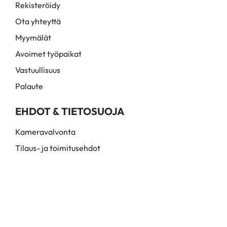
Rekisteröidy
Ota yhteyttä
Myymälät
Avoimet työpaikat
Vastuullisuus
Palaute
EHDOT & TIETOSUOJA
Kameravalvonta
Tilaus- ja toimitusehdot
Myynti- ja toimitusehdot
Rekisteri- ja tietosuojaseloste