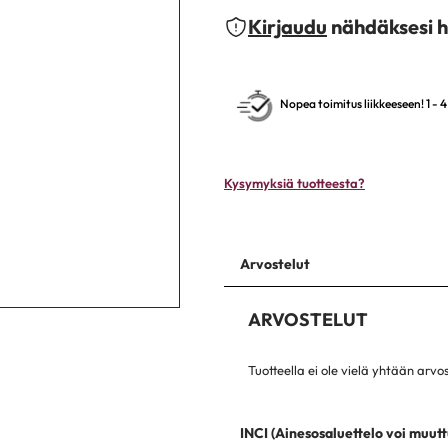
Kirjaudu
nähdäksesi h
Nopea toimitus liikkeeseen! 1 - 
Kysymyksiä tuotteesta?
Arvostelut
ARVOSTELUT
Tuotteella ei ole vielä yhtään arvo
INCI (Ainesosaluettelo voi muutt