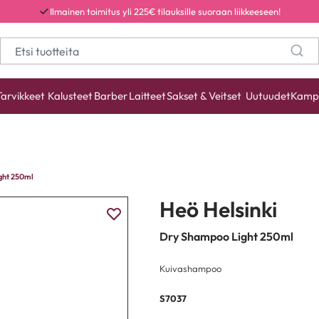
Ilmainen toimitus yli 225€ tilauksille suoraan liikkeeseen!
Tarvikkeet
Kalusteet
Barber
Laitteet
Sakset & Veitset
Uutuudet
Kamp
ght 250ml
Heö Helsinki
Dry Shampoo Light 250ml
Kuivashampoo
S7037