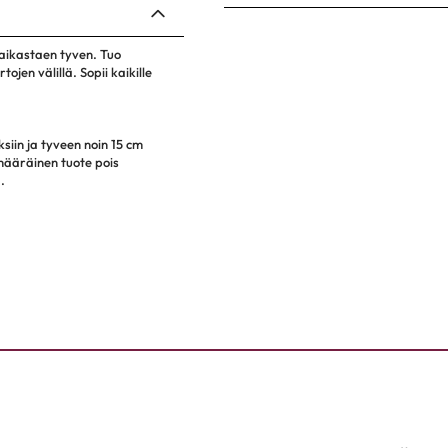
raikastaen tyven. Tuo
ojen välillä. Sopii kaikille
ksiin ja tyveen noin 15 cm
määräinen tuote pois
.