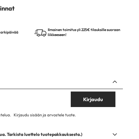
innat
Ilmainen toimitus yli 225€ tilauksille suoraan
4 arkipäivää
liikkeeseen!
Kirjaudu
stelua.
Kirjaudu sisään ja arvostele tuote.
ua. Tarkista luettelo tuotepakkauksesta.)