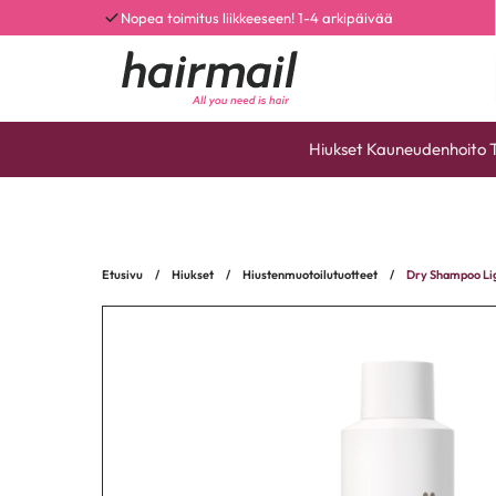
Nopea toimitus liikkeeseen! 1-4 arkipäivää
Hiukset
Kauneudenhoito
Etusivu
/
Hiukset
/
Hiustenmuotoilutuotteet
/
Dry Shampoo Li