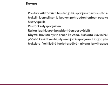
Kuvaus
Poistaa välittömästi hiusten ja hiuspohjan rasvaisuutta 
hiuksiin luonnollisen ja kevyen puhtauden tunteen pesukert
hiustyypeille.
Riisitärkkelyspohjainen
Raikastaa hiuspohjan pidentäen pesuvälejä
Käyttö:
Ravista hyvin ennen käyttöä. Suihku­ta kuiviin hiu
päästä keskittyen hiustyveen ja hiuspohjaan. Harjaa yli
hiuksista. Voit lisätä tuotetta päivän aikana tarvittaessa