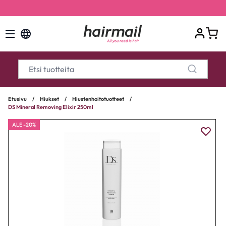
Kaikki tilaukset ilman pientoimituslisää, arvo 7,50€
Etusivu
/
Hiukset
/
Hiustenhoitotuotteet
/
DS Mineral Removing Elixir 250ml
ALE -20%