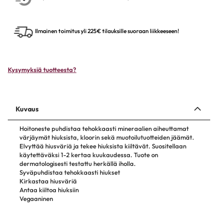
Ilmainen toimitus yli 225€ tilauksille suoraan liikkeeseen!
Kysymyksiä tuotteesta?
Kuvaus
Hoitoneste puhdistaa tehokkaasti mineraalien aiheuttamat
värjäymät hiuksista, kloorin sekä muotoilutuotteiden jäämät.
Elvyttää hiusväriä ja tekee hiuksista kiiltävät. Suositellaan
käytettäväksi 1-2 kertaa kuukaudessa. Tuote on
dermatologisesti testattu herkällä iholla.
Syväpuhdistaa tehokkaasti hiukset
Kirkastaa hiusväriä
Antaa kiiltoa hiuksiin
Vegaaninen