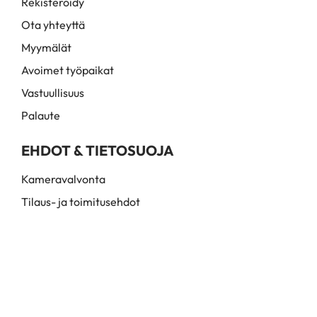
Rekisteröidy
Ota yhteyttä
Myymälät
Avoimet työpaikat
Vastuullisuus
Palaute
EHDOT & TIETOSUOJA
Kameravalvonta
Tilaus- ja toimitusehdot
Myynti- ja toimitusehdot
Rekisteri- ja tietosuojaseloste
© Hairmail Oy. 2026. Kaikki oikeudet pidätetään. Santaradantie