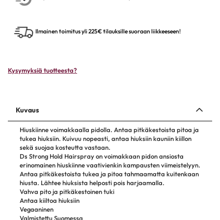
Ilmainen toimitus yli 225€ tilauksille suoraan liikkeeseen!
Kysymyksiä tuotteesta?
Kuvaus
Hiuskiinne voimakkaalla pidolla. Antaa pitkäkestoista pitoa ja
tukea hiuksiin. Kuivuu nopeasti, antaa hiuksiin kauniin kiillon
sekä suojaa kosteutta vastaan.
Ds Strong Hold Hairspray on voimakkaan pidon ansiosta
erinomainen hiuskiinne vaativienkin kampausten viimeistelyyn.
Antaa pitkäkestoista tukea ja pitoa tahmaamatta kuitenkaan
hiusta. Lähtee hiuksista helposti pois harjaamalla.
Vahva pito ja pitkäkestoinen tuki
Antaa kiiltoa hiuksiin
Vegaaninen
Valmistettu Suomessa