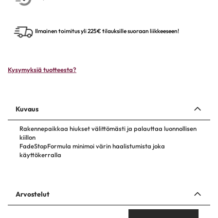
Ilmainen toimitus yli 225€ tilauksille suoraan liikkeeseen!
Kysymyksiä tuotteesta?
Kuvaus
Rakennepaikkaa hiukset välittömästi ja palauttaa luonnollisen
kiillon
FadeStopFormula minimoi värin haalistumista joka
käyttökerralla
Arvostelut