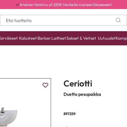
Ilmainen toimitus yli 225€ tilauksille suoraan liikkeeseen!
Tarvikkeet
Kalusteet
Barber
Laitteet
Sakset & Veitset
Uutuudet
Kamp
Ceriotti
Duetto pesupaikka
897259