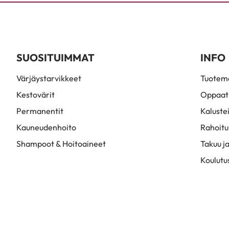
SUOSITUIMMAT
INFO
Värjäystarvikkeet
Tuoteme
Kestovärit
Oppaat
Permanentit
Kaluste
Kauneudenhoito
Rahoitu
Shampoot & Hoitoaineet
Takuu ja
Koulutu