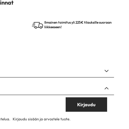
innat
Ilmainen toimitus yli 225€ tilauksille suoraan
liikkeeseen!
Kirjaudu
stelua.
Kirjaudu sisään ja arvostele tuote.