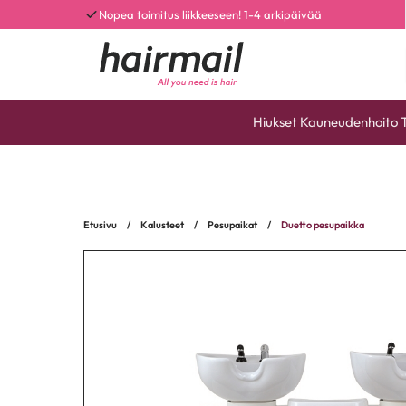
Nopea toimitus liikkeeseen! 1-4 arkipäivää
Hiukset
Kauneudenhoito
Etusivu
/
Kalusteet
/
Pesupaikat
/
Duetto pesupaikka