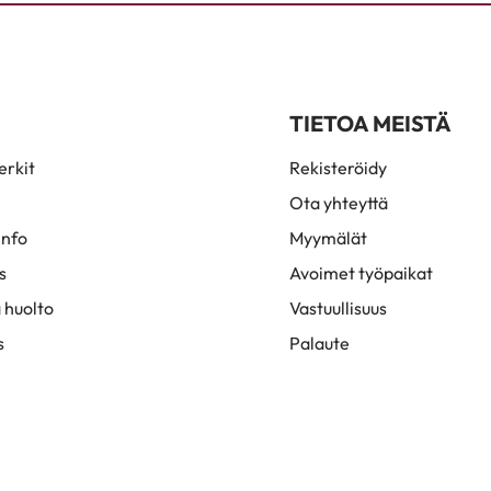
TIETOA MEISTÄ
rkit
Rekisteröidy
Ota yhteyttä
info
Myymälät
s
Avoimet työpaikat
 huolto
Vastuullisuus
s
Palaute