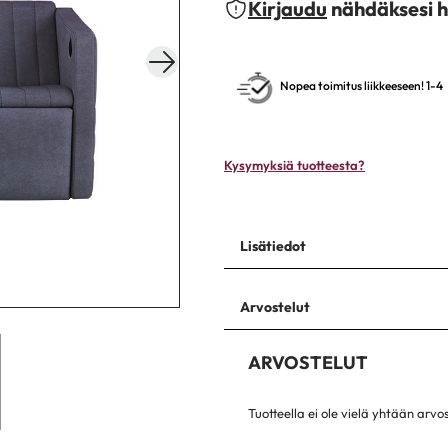
Kirjaudu
nähdäksesi h
Nopea toimitus liikkeeseen! 1-4
Kysymyksiä tuotteesta?
Lisätiedot
Arvostelut
ARVOSTELUT
Tuotteella ei ole vielä yhtään arvo