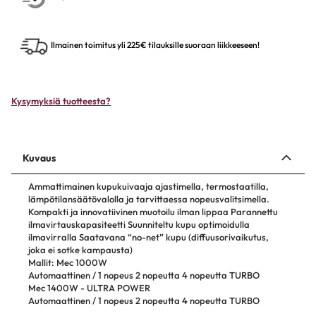
Ilmainen toimitus yli 225€ tilauksille suoraan liikkeeseen!
Kysymyksiä tuotteesta?
Kuvaus
Ammattimainen kupukuivaaja ajastimella, termostaatilla,
lämpötilansäätövalolla ja tarvittaessa nopeusvalitsimella.
Kompakti ja innovatiivinen muotoilu ilman lippaa Parannettu
ilmavirtauskapasiteetti Suunniteltu kupu optimoidulla
ilmavirralla Saatavana “no-net” kupu (diffuusorivaikutus,
joka ei sotke kampausta)
Mallit: Mec 1000W
Automaattinen / 1 nopeus 2 nopeutta 4 nopeutta TURBO
Mec 1400W - ULTRA POWER
Automaattinen / 1 nopeus 2 nopeutta 4 nopeutta TURBO