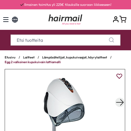
Ilmainen toimitus yli 225€ tilauksille suoraan liikkeeseen!
Etusivu
/
Laitteet
/
Lämpösäteilijat, kupukuivaajat, höyrylaitteet
/
Egg 2 valkoinen kupukuivain lattiamalli