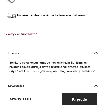
Ilmainen toimitus yli 225€ tilauksille suoraan liikkeeseen!
Kysymyksiä tuotteesta?
Kuvaus
Suihkutettava kuivashampoo hennoille hiuksille. Eliminoi
hiusten rasvaisuutta ja antaa hiuksille rakennetta. Hiukset
näyttävät kuivapesun jälkeen puhtailta, runsailta ja kiiltäviltä.
Arvostelut
Kirjaudu
ARVOSTELUT