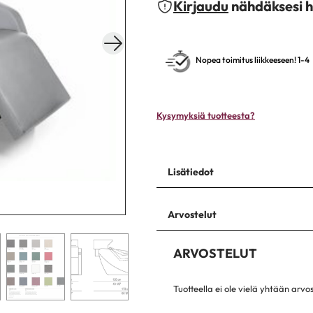
Kirjaudu
nähdäksesi h
Nopea toimitus liikkeeseen! 1-4
Kysymyksiä tuotteesta?
Lisätiedot
Arvostelut
ARVOSTELUT
Tuotteella ei ole vielä yhtään arvo