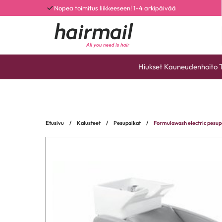
Nopea toimitus liikkeeseen! 1-4 arkipäivää
Hiukset
Kauneudenhoito
Etusivu
/
Kalusteet
/
Pesupaikat
/
Formulawash electric pesup