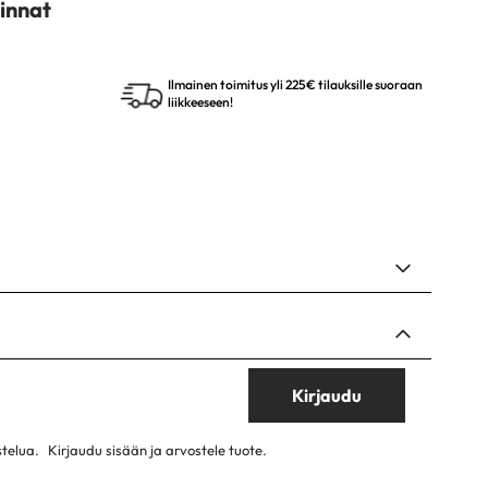
innat
Ilmainen toimitus yli 225€ tilauksille suoraan
liikkeeseen!
Kirjaudu
stelua.
Kirjaudu sisään ja arvostele tuote.