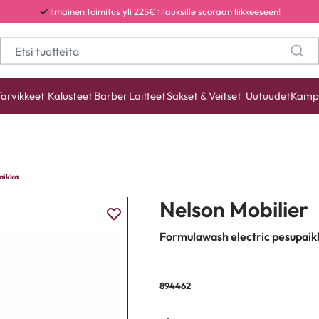
Ilmainen toimitus yli 225€ tilauksille suoraan liikkeeseen!
Tarvikkeet
Kalusteet
Barber
Laitteet
Sakset & Veitset
Uutuudet
Kamp
aikka
Nelson Mobilier
Formulawash electric pesupaik
894462