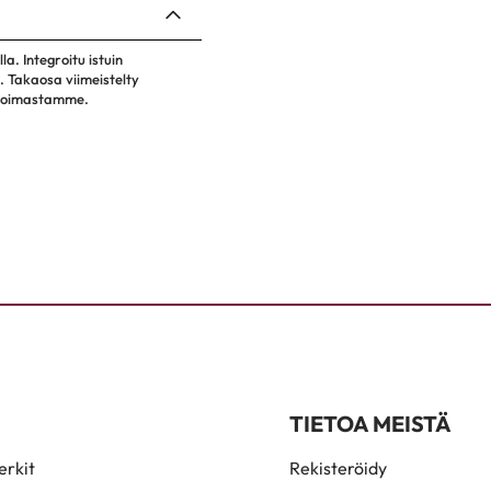
la. Integroitu istuin
. Takaosa viimeistelty
likoimastamme.
TIETOA MEISTÄ
rkit
Rekisteröidy