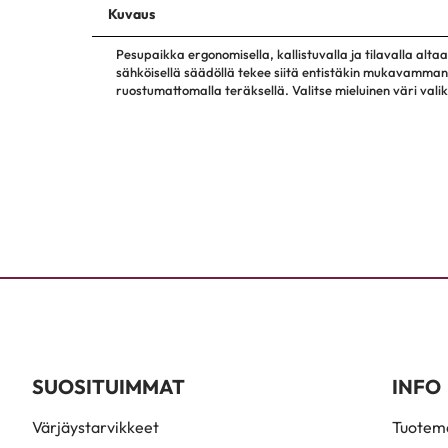
Kuvaus
Pesupaikka ergonomisella, kallistuvalla ja tilavalla altaal
sähköisellä säädöllä tekee siitä entistäkin mukavamman
ruostumattomalla teräksellä. Valitse mieluinen väri va
SUOSITUIMMAT
INFO
Värjäystarvikkeet
Tuoteme