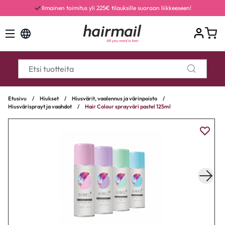
Ilmainen toimitus yli 225€ tilauksille suoraan liikkeeseen!
Etusivu
/
Hiukset
/
Hiusvärit, vaalennus ja värinpoisto
/
Hiusvärisprayt ja vaahdot
/
Hair Colour sprayväri pastel 125ml