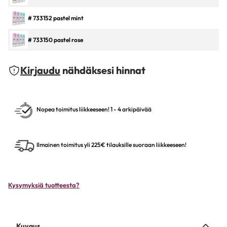
# 733152 pastel mint
# 733150 pastel rose
Kirjaudu
nähdäksesi hinnat
Nopea toimitus liikkeeseen! 1 - 4 arkipäivää
Ilmainen toimitus yli 225€ tilauksille suoraan liikkeeseen!
Kysymyksiä tuotteesta?
Kuvaus