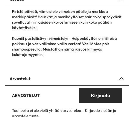
Piristä päivää, viimeistele viimeisen päälle ja merkkaa
merkkipäivät! Hauskat ja monikäyttöiset hair color sprayvärit
soveltuvat niin osioiden korostamiseen kuin koko päähän
käytettäväksi.
Kauniit pastellisävyt viimeistelyn. Helppokäyttöinen riittoisa
pakkaus ja värivalikoima vailla vertaa! Väri lähtee pois
shampoopesulla. Muistathan nämä ikisuosikit myös
kuluttajamyyntiin!
Arvostelut
Kirjaudu
ARVOSTELUT
Tuotteella ei ole vielä yhtään arvostelua.
Kirjaudu sisään ja
arvostele tuote.