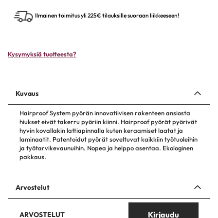
Ilmainen toimitus yli 225€ tilauksille suoraan liikkeeseen!
Kysymyksiä tuotteesta?
Kuvaus
Hairproof System pyörän innovatiivisen rakenteen ansiosta
hiukset eivät takerru pyöriin kiinni. Hairproof pyörät pyörivät
hyvin kovallakin lattiapinnalla kuten keraamiset laatat ja
laminaatit. Patentoidut pyörät soveltuvat kaikkiin työtuoleihin
ja työtarvikevaunuihin. Nopea ja helppo asentaa. Ekologinen
pakkaus.
Arvostelut
Kirjaudu
ARVOSTELUT