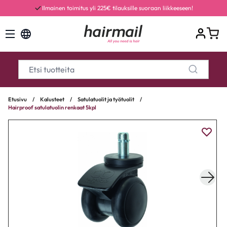
Ilmainen toimitus yli 225€ tilauksille suoraan liikkeeseen!
Etusivu
/
Kalusteet
/
Satulatuolit ja työtuolit
/
Hairproof satulatuolin renkaat 5kpl