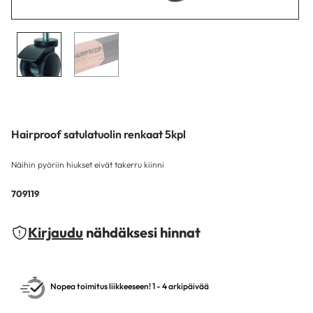
Hairproof satulatuolin renkaat 5kpl
Näihin pyöriin hiukset eivät takerru kiinni
709119
Kirjaudu
nähdäksesi hinnat
Nopea toimitus liikkeeseen! 1 - 4 arkipäivää