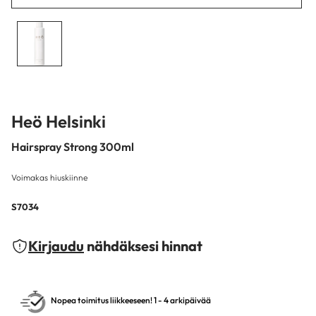
Heö Helsinki
Hairspray Strong 300ml
Voimakas hiuskiinne
S7034
Kirjaudu
nähdäksesi hinnat
Nopea toimitus liikkeeseen! 1 - 4 arkipäivää