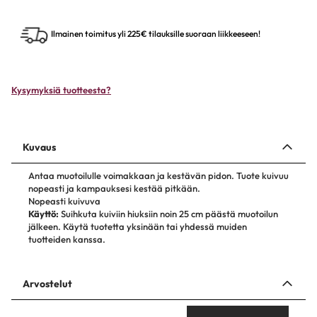
Ilmainen toimitus yli 225€ tilauksille suoraan liikkeeseen!
Kysymyksiä tuotteesta?
Kuvaus
Antaa muotoilulle voimakkaan ja kestävän pidon. Tuote kuivuu
nopeasti ja kampauksesi kestää pitkään.
Nopeasti kuivuva
Käyttö:
Suihkuta kuiviin hiuksiin noin 25 cm päästä muotoilun
jälkeen. Käytä tuotetta yksinään tai yhdessä muiden
tuotteiden kanssa.
Arvostelut