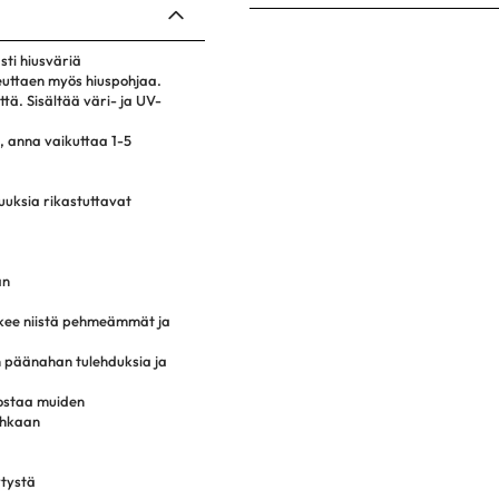
sti hiusväriä
teuttaen myös hiuspohjaa.
tä. Sisältää väri- ja UV-
i, anna vaikuttaa 1-5
suuksia rikastuttavat
an
tekee niistä pehmeämmät ja
 päänahan tulehduksia ja
hostaa muiden
ahkaan
ytystä