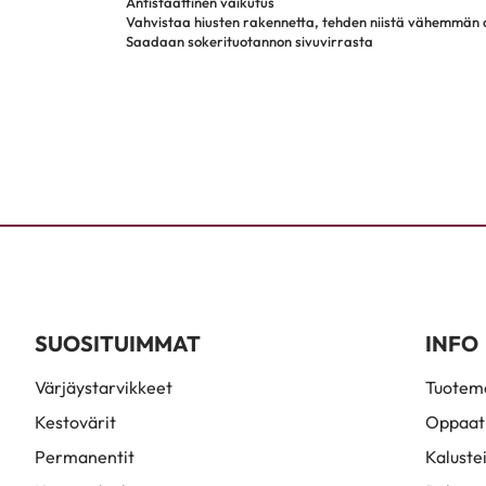
Antistaattinen vaikutus
Vahvistaa hiusten rakennetta, tehden niistä vähemmän al
Saadaan sokerituotannon sivuvirrasta
SUOSITUIMMAT
INFO
Värjäystarvikkeet
Tuoteme
Kestovärit
Oppaat
Permanentit
Kaluste