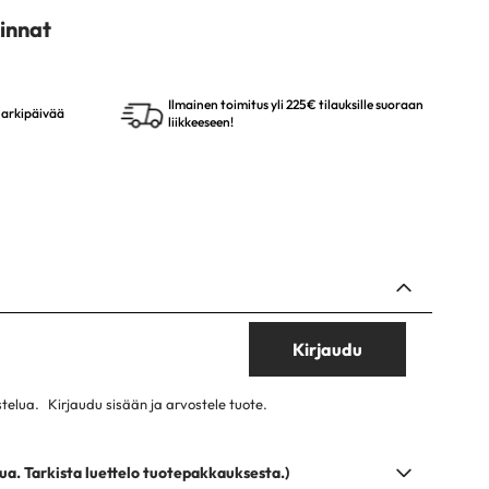
innat
Ilmainen toimitus yli 225€ tilauksille suoraan
4 arkipäivää
liikkeeseen!
Kirjaudu
stelua.
Kirjaudu sisään ja arvostele tuote.
ua. Tarkista luettelo tuotepakkauksesta.)