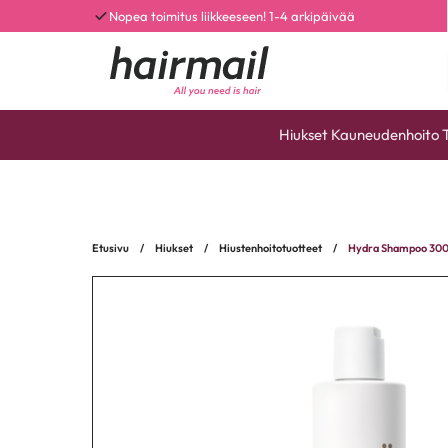
Nopea toimitus liikkeeseen! 1-4 arkipäivää
Hiukset
Kauneudenhoito
Etusivu
/
Hiukset
/
Hiustenhoitotuotteet
/
Hydra Shampoo 30