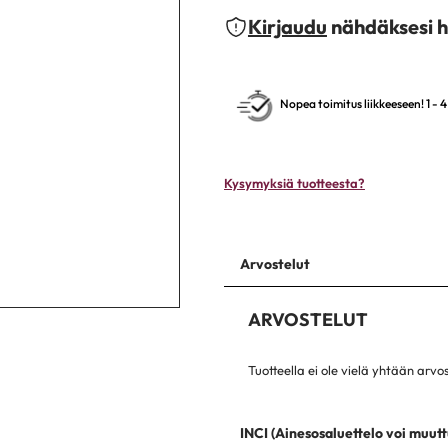
Kirjaudu
nähdäksesi h
Nopea toimitus liikkeeseen! 1 - 
Kysymyksiä tuotteesta?
Arvostelut
ARVOSTELUT
Tuotteella ei ole vielä yhtään arvo
INCI (Ainesosaluettelo voi muutt