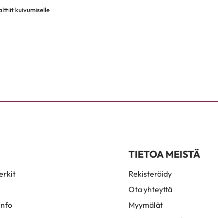
ttiit kuivumiselle
TIETOA MEISTÄ
rkit
Rekisteröidy
Ota yhteyttä
info
Myymälät