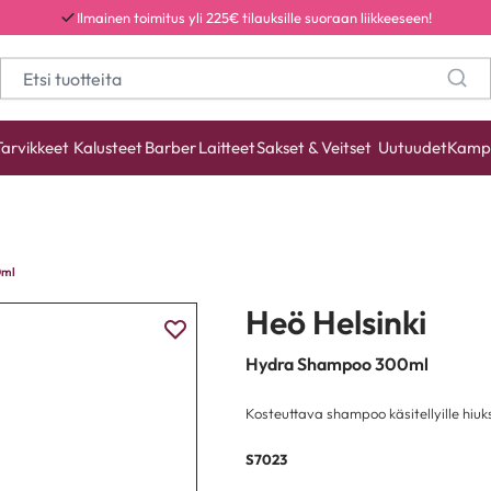
Ilmainen toimitus yli 225€ tilauksille suoraan liikkeeseen!
Tarvikkeet
Kalusteet
Barber
Laitteet
Sakset & Veitset
Uutuudet
Kamp
0ml
Heö Helsinki
Hydra Shampoo 300ml
Kosteuttava shampoo käsitellyille hiuks
S7023