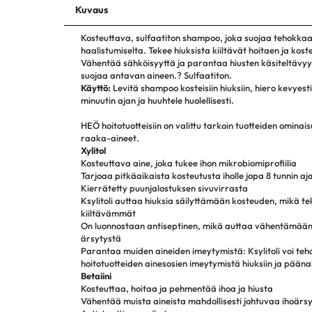
Kuvaus
Kosteuttava, sulfaatiton shampoo, joka suojaa tehokkaa
haalistumiselta. Tekee hiuksista kiiltävät hoitaen ja kos
Vähentää sähköisyyttä ja parantaa hiusten käsiteltävyyt
suojaa antavan aineen.? Sulfaatiton.
Käyttö:
Levitä shampoo kosteisiin hiuksiin, hiero kevyest
minuutin ajan ja huuhtele huolellisesti.
HEÖ hoitotuotteisiin on valittu tarkoin tuotteiden ominai
raaka-aineet.
Xylitol
Kosteuttava aine, joka tukee ihon mikrobiomiprofiilia
Tarjoaa pitkäaikaista kosteutusta iholle jopa 8 tunnin aj
Kierrätetty puunjalostuksen sivuvirrasta
Ksylitoli auttaa hiuksia säilyttämään kosteuden, mikä 
kiiltävämmät
On luonnostaan antiseptinen, mikä auttaa vähentämään
ärsytystä
Parantaa muiden aineiden imeytymistä: Ksylitoli voi te
hoitotuotteiden ainesosien imeytymistä hiuksiin ja pään
Betaiini
Kosteuttaa, hoitaa ja pehmentää ihoa ja hiusta
Vähentää muista aineista mahdollisesti johtuvaa ihoärs