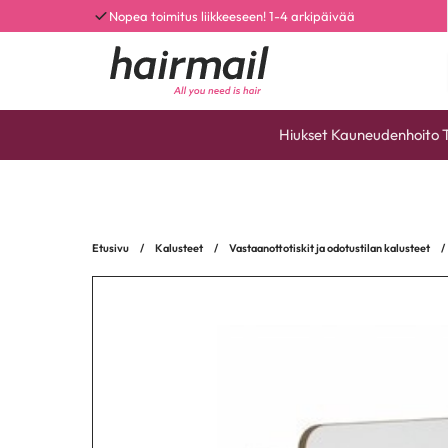
Nopea toimitus liikkeeseen! 1-4 arkipäivää
Hiukset
Kauneudenhoito
Etusivu
/
Kalusteet
/
Vastaanottotiskit ja odotustilan kalusteet
/