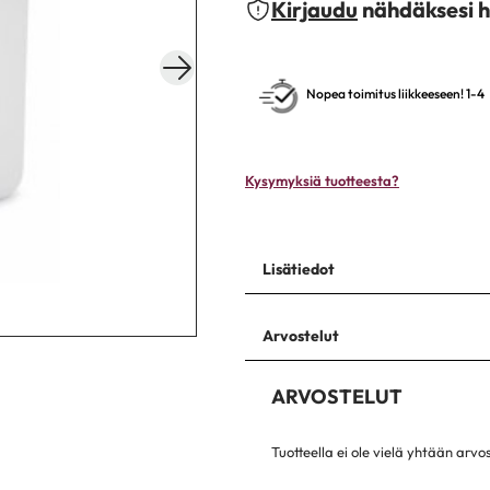
Kirjaudu
nähdäksesi h
Nopea toimitus liikkeeseen! 1-4
Kysymyksiä tuotteesta?
Lisätiedot
Arvostelut
ARVOSTELUT
Tuotteella ei ole vielä yhtään arvo