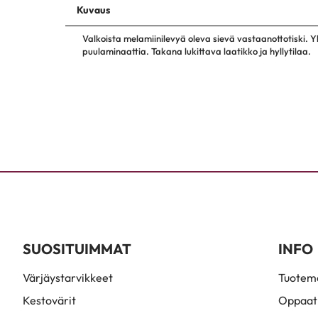
Kuvaus
Valkoista melamiinilevyä oleva sievä vastaanottotiski. Y
puulaminaattia. Takana lukittava laatikko ja hyllytilaa.
SUOSITUIMMAT
INFO
Värjäystarvikkeet
Tuoteme
Kestovärit
Oppaat