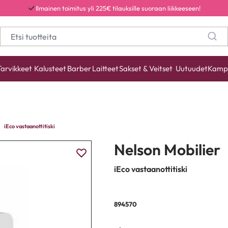
Ilmainen toimitus yli 225€ tilauksille suoraan liikkeeseen!
Tarvikkeet
Kalusteet
Barber
Laitteet
Sakset & Veitset
Uutuudet
Kamp
iEco vastaanottitiski
Nelson Mobilier
iEco vastaanottitiski
894570