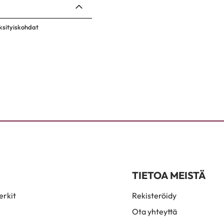
ksityiskohdat
TIETOA MEISTÄ
rkit
Rekisteröidy
Ota yhteyttä