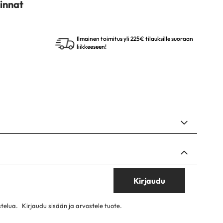
innat
Ilmainen toimitus yli 225€ tilauksille suoraan
liikkeeseen!
Kirjaudu
stelua.
Kirjaudu sisään ja arvostele tuote.