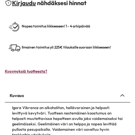
Kirjaudu
nähdäksesi hinnat
Nopea toimitus liikkeeseen! 1 - 4 arkipäivää
Ilmainen toimitus yli 225€ tilauksille suoraan liikkeeseen!
Kysymyksiä tuotteesta?
Kuvaus
Igora Vibrance on alkoholiton, hellävarainen ja helposti
levittyvä kevytväri. Tuotteen nestemäinen koostumus on
helposti muutettavissa hapetteen avulla joko voidemaiseksi tai
geelimäiseksi. Geelimäinen väri on helppo ja nopea levittää
pullosta pesupaikalla. Voidemainen väri soveltuu hyvin
tarkkoihin värjäyksiin.