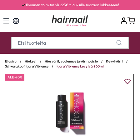
Ilmainen toimitus yli 225€ tilauksille suoraan liikkeeseen!
Etusivu
/
Hiukset
/
Hiusvärit, vaalennus ja värinpoisto
/
Kevytvärit
/
Schwarzkopf Igora Vibrance
/
Igora Vibrance kevytväri 60ml
ALE -70%