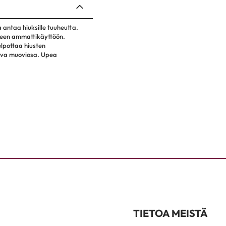
 antaa hiuksille tuuheutta.
vyeen ammattikäyttöön.
elpottaa hiusten
aava muoviosa. Upea
TIETOA MEISTÄ