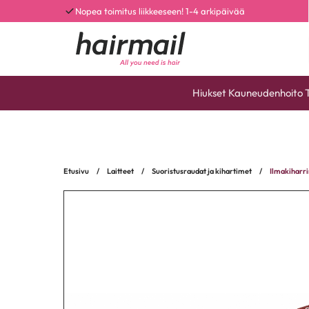
Nopea toimitus liikkeeseen! 1-4 arkipäivää
Hiukset
Kauneudenhoito
Etusivu
/
Laitteet
/
Suoristusraudat ja kihartimet
/
Ilmakiharri