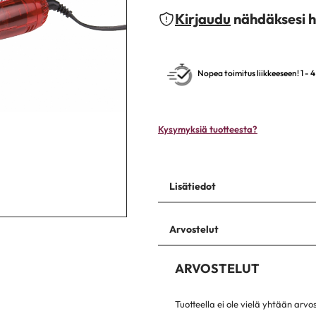
Kirjaudu
nähdäksesi h
Nopea toimitus liikkeeseen! 1 - 
Kysymyksiä tuotteesta?
Lisätiedot
Arvostelut
ARVOSTELUT
Tuotteella ei ole vielä yhtään arvo