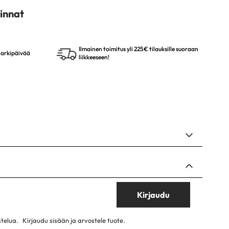
innat
Ilmainen toimitus yli 225€ tilauksille suoraan
4 arkipäivää
liikkeeseen!
Kirjaudu
stelua.
Kirjaudu sisään ja arvostele tuote.