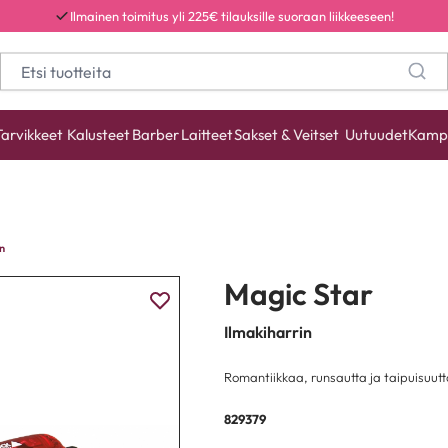
Ilmainen toimitus yli 225€ tilauksille suoraan liikkeeseen!
Tarvikkeet
Kalusteet
Barber
Laitteet
Sakset & Veitset
Uutuudet
Kamp
n
Magic Star
Ilmakiharrin
Romantiikkaa, runsautta ja taipuisuut
829379