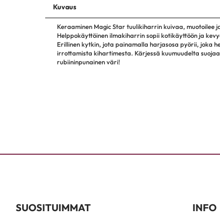
Kuvaus
Keraaminen Magic Star tuulikiharrin kuivaa, muotoilee ja
Helppokäyttöinen ilmakiharrin sopii kotikäyttöön ja ke
Erillinen kytkin, jota painamalla harjasosa pyörii, joka h
irrottamista kihartimesta. Kärjessä kuumuudelta suoj
rubiininpunainen väri!
SUOSITUIMMAT
INFO