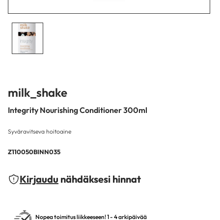
milk_shake
Integrity Nourishing Conditioner 300ml
Syväravitseva hoitoaine
Z110050BINN035
Kirjaudu
nähdäksesi hinnat
Nopea toimitus liikkeeseen! 1 - 4 arkipäivää