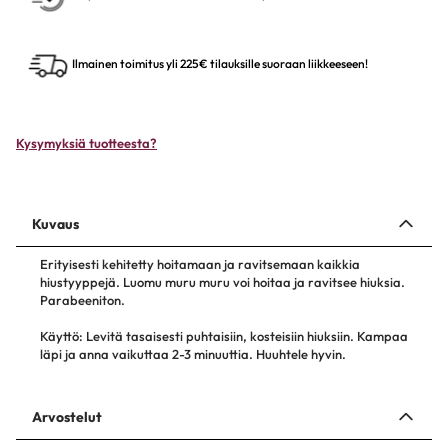
Ilmainen toimitus yli 225€ tilauksille suoraan liikkeeseen!
Kysymyksiä tuotteesta?
Kuvaus
Erityisesti kehitetty hoitamaan ja ravitsemaan kaikkia
hiustyyppejä. Luomu muru muru voi hoitaa ja ravitsee hiuksia.
Parabeeniton.
Käyttö: Levitä tasaisesti puhtaisiin, kosteisiin hiuksiin. Kampaa
läpi ja anna vaikuttaa 2-3 minuuttia. Huuhtele hyvin.
Arvostelut