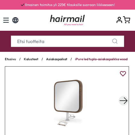
Ilmainen toimitus yli 225€ tilauksille suoraan liikkeeseen!
Etusivu
/
Kalusteet
/
Asiakaspaikat
/
iPure led tupla-asiakaspaikka wood