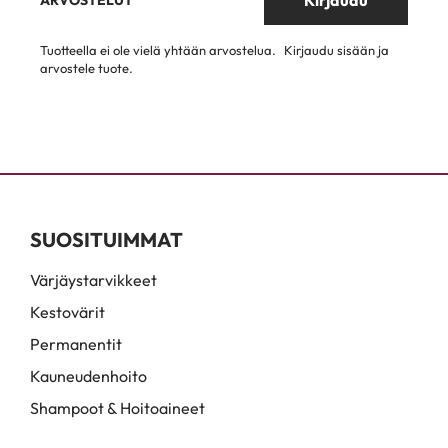
Kirjaudu
ARVOSTELUT
Tuotteella ei ole vielä yhtään arvostelua.
Kirjaudu sisään ja
arvostele tuote.
SUOSITUIMMAT
Värjäystarvikkeet
Kestovärit
Permanentit
Kauneudenhoito
Shampoot & Hoitoaineet