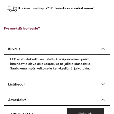
Ilmainen toimitus yli 225€ tilauksille suoraan liikkeeseen!
Kysymyksiä tuotteesta?
Kuvaus
LED-valaistuksella varustettu kaksipaikkainen puista
laminaattia oleva asiakaspaikka neljällä pistorasialla.
Saatavana myös valkoisella kehyksellä. Ei jalkatukia.
Lisätiedot
Arvostelut