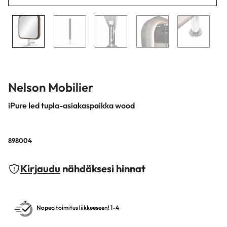
Nelson Mobilier
iPure led tupla-asiakaspaikka wood
898004
Kirjaudu
nähdäksesi hinnat
Nopea toimitus liikkeeseen! 1-4