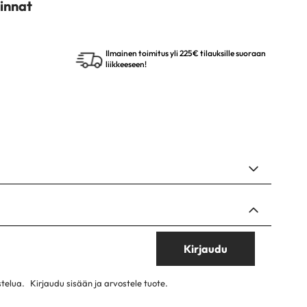
innat
Ilmainen toimitus yli 225€ tilauksille suoraan
liikkeeseen!
Kirjaudu
stelua.
Kirjaudu sisään ja arvostele tuote.