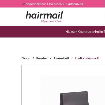
Nopea toimitus liikkeeseen! 1-4 arkipäivää
Hiukset
Kauneudenhoito
Etusivu
/
Kalusteet
/
Asiakastuolit
/
Iron Bar asiakastuoli