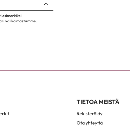
ti esimerkiksi
 väri valikoimastamme.
TIETOA MEISTÄ
rkit
Rekisteröidy
Ota yhteyttä