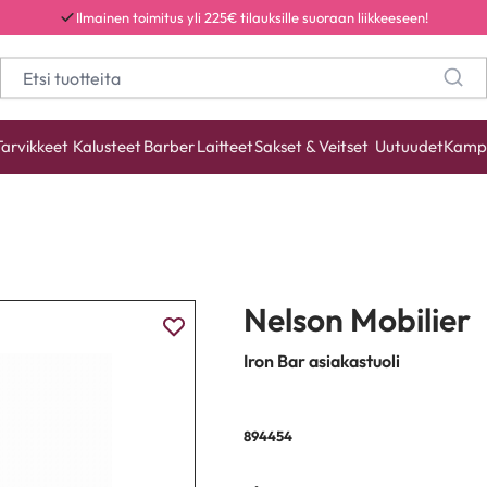
Ilmainen toimitus yli 225€ tilauksille suoraan liikkeeseen!
Tarvikkeet
Kalusteet
Barber
Laitteet
Sakset & Veitset
Uutuudet
Kamp
Nelson Mobilier
Iron Bar asiakastuoli
894454