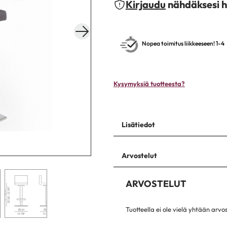
Kirjaudu
nähdäksesi h
Nopea toimitus liikkeeseen! 1-4
Kysymyksiä tuotteesta?
Lisätiedot
Arvostelut
ARVOSTELUT
Tuotteella ei ole vielä yhtään arvo