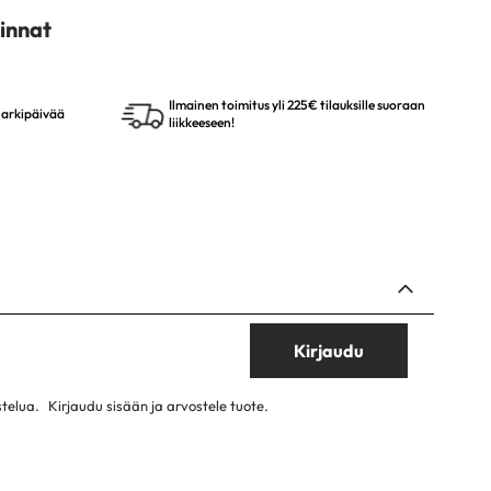
innat
Ilmainen toimitus yli 225€ tilauksille suoraan
4 arkipäivää
liikkeeseen!
Kirjaudu
stelua.
Kirjaudu sisään ja arvostele tuote.