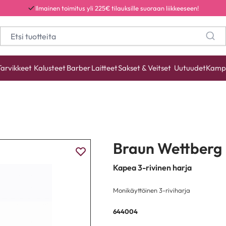
Ilmainen toimitus yli 225€ tilauksille suoraan liikkeeseen!
Tarvikkeet
Kalusteet
Barber
Laitteet
Sakset & Veitset
Uutuudet
Kamp
Braun Wettberg
Kapea 3-rivinen harja
Monikäyttöinen 3-riviharja
644004