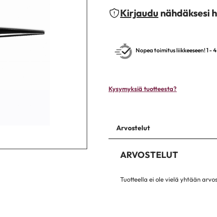
Kirjaudu
nähdäksesi h
Nopea toimitus liikkeeseen! 1 - 
Kysymyksiä tuotteesta?
Arvostelut
ARVOSTELUT
Tuotteella ei ole vielä yhtään arvo