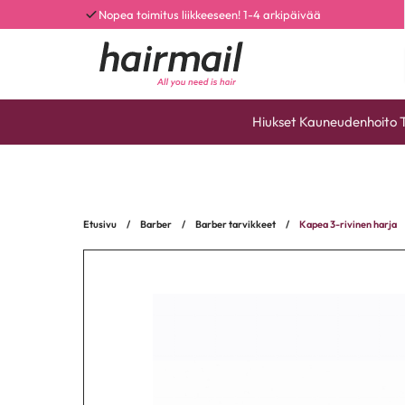
Nopea toimitus liikkeeseen! 1-4 arkipäivää
Hiukset
Kauneudenhoito
Etusivu
/
Barber
/
Barber tarvikkeet
/
Kapea 3-rivinen harja