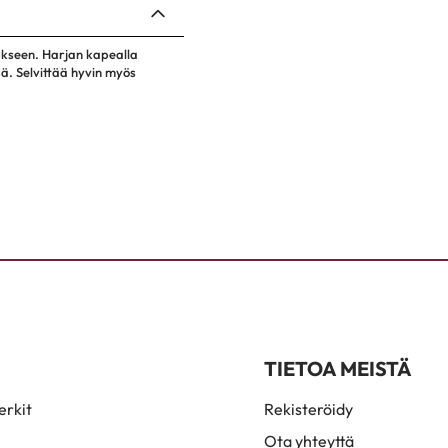
ukseen. Harjan kapealla
sä. Selvittää hyvin myös
TIETOA MEISTÄ
rkit
Rekisteröidy
Ota yhteyttä