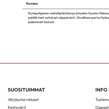
Kuvaus
Kumipohjainen metallipiikkiharja lyhyiden hiusten fööna
päällä teet ositukset näppärästi. Oivallinen parturityös
pidemmät hiukset.
SUOSITUIMMAT
INFO
Värjäystarvikkeet
Tuoteme
Kestovärit
Oppaat