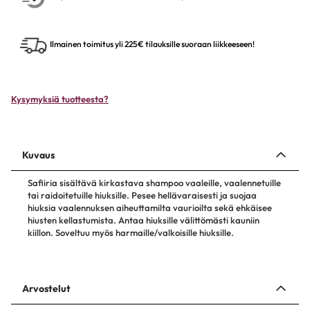
Ilmainen toimitus yli 225€ tilauksille suoraan liikkeeseen!
Kysymyksiä tuotteesta?
Kuvaus
Safiiria sisältävä kirkastava shampoo vaaleille, vaalennetuille
tai raidoitetuille hiuksille. Pesee hellävaraisesti ja suojaa
hiuksia vaalennuksen aiheuttamilta vaurioilta sekä ehkäisee
hiusten kellastumista. Antaa hiuksille välittömästi kauniin
kiillon. Soveltuu myös harmaille/valkoisille hiuksille.
Arvostelut