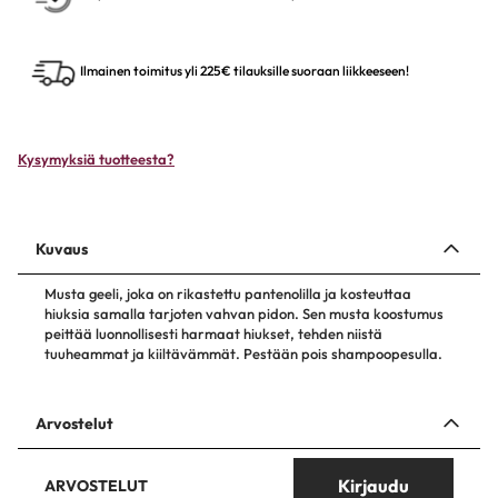
Ilmainen toimitus yli 225€ tilauksille suoraan liikkeeseen!
Kysymyksiä tuotteesta?
Kuvaus
Musta geeli, joka on rikastettu pantenolilla ja kosteuttaa
hiuksia samalla tarjoten vahvan pidon. Sen musta koostumus
peittää luonnollisesti harmaat hiukset, tehden niistä
tuuheammat ja kiiltävämmät. Pestään pois shampoopesulla.
Arvostelut
Kirjaudu
ARVOSTELUT