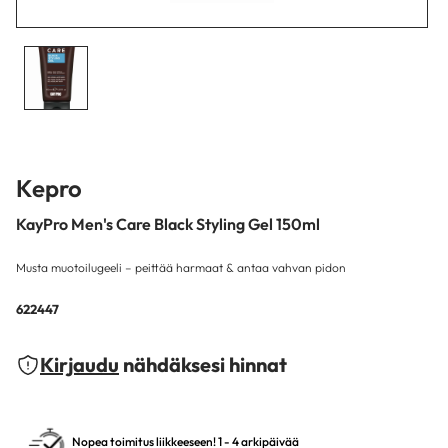
Kepro
KayPro Men's Care Black Styling Gel 150ml
Musta muotoilugeeli – peittää harmaat & antaa vahvan pidon
622447
Kirjaudu
nähdäksesi hinnat
Nopea toimitus liikkeeseen! 1 - 4 arkipäivää