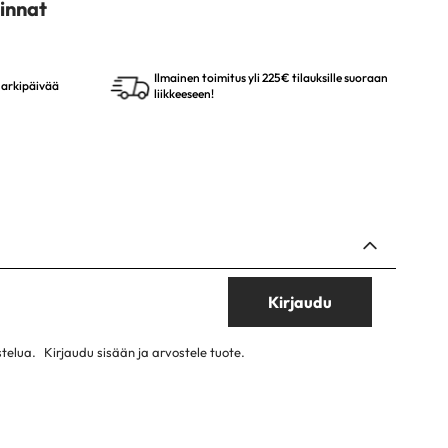
innat
Ilmainen toimitus yli 225€ tilauksille suoraan
4 arkipäivää
liikkeeseen!
Kirjaudu
stelua.
Kirjaudu sisään ja arvostele tuote.