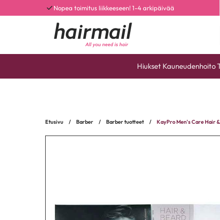
Nopea toimitus liikkeeseen! 1-4 arkipäivää
Hiukset
Kauneudenhoito
Etusivu
/
Barber
/
Barber tuotteet
/
KayPro Men's Care Hair &