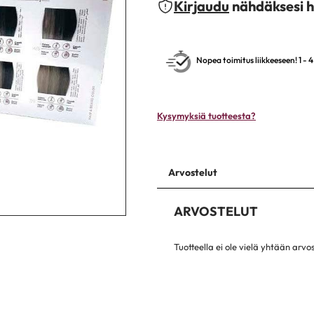
Kirjaudu
nähdäksesi h
Nopea toimitus liikkeeseen! 1 - 
Kysymyksiä tuotteesta?
Arvostelut
ARVOSTELUT
Tuotteella ei ole vielä yhtään arvo