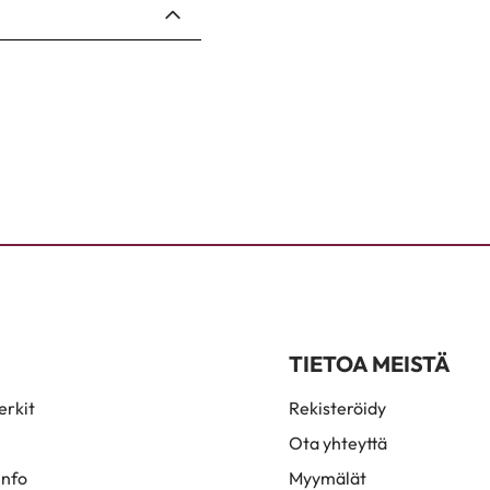
TIETOA MEISTÄ
rkit
Rekisteröidy
Ota yhteyttä
info
Myymälät