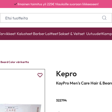
Ilmainen toimitus yli 225€ tilauksille suoraan liikkeeseen!
Tarvikkeet
Kalusteet
Barber
Laitteet
Sakset & Veitset
Uutuudet
Kamp
 Beard Color värikartta
Kepro
KayPro Men's Care Hair & Beard
322794