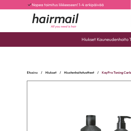
Nopea toimitus liikkeeseen! 1-4 arkipäivää
Hiukset
Kauneudenhoito
Etusivu
/
Hiukset
/
Hiustenhoitotuotteet
/
KayPro Toning Car