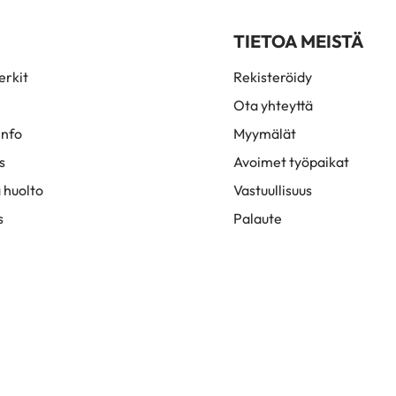
TIETOA MEISTÄ
rkit
Rekisteröidy
Ota yhteyttä
info
Myymälät
s
Avoimet työpaikat
 huolto
Vastuullisuus
s
Palaute