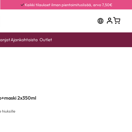
Kaikki tilaukset ilman pientoimituslisää, arvo 7,50€
anjat
Ajankohtaista
Outlet
o+maski 2x350ml
 hiuksille