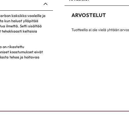
ARVOSTELUT
arbon kaksikko vaaleille ja
nta kun haluat ylläpitää
ua ilmettä. Setti sisältää
Tuotteella ei ole vielä yhtään arvo
 tehokkaasti keltaisia
a on rikastettu
gaaniset koostumukset eivät
hdasta tehoa ja hoitavaa