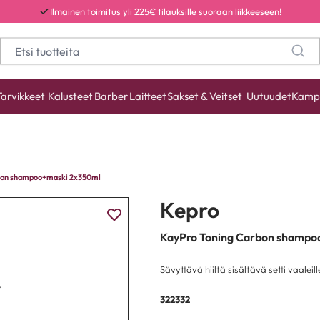
Ilmainen toimitus yli 225€ tilauksille suoraan liikkeeseen!
Tarvikkeet
Kalusteet
Barber
Laitteet
Sakset & Veitset
Uutuudet
Kamp
bon shampoo+maski 2x350ml
Kepro
KayPro Toning Carbon shampo
Sävyttävä hiiltä sisältävä setti vaaleille
322332