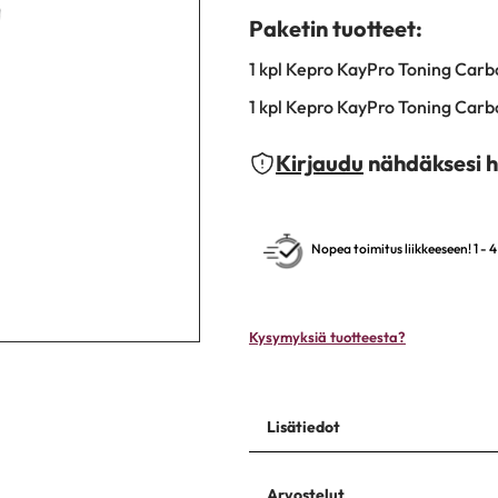
Paketin tuotteet:
1 kpl Kepro KayPro Toning Car
1 kpl Kepro KayPro Toning Ca
Kirjaudu
nähdäksesi h
Nopea toimitus liikkeeseen! 1 - 
Kysymyksiä tuotteesta?
Lisätiedot
Arvostelut