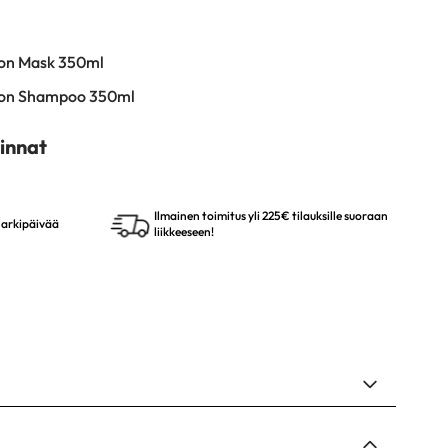
bon Mask 350ml
rbon Shampoo 350ml
innat
Ilmainen toimitus yli 225€ tilauksille suoraan
4 arkipäivää
liikkeeseen!