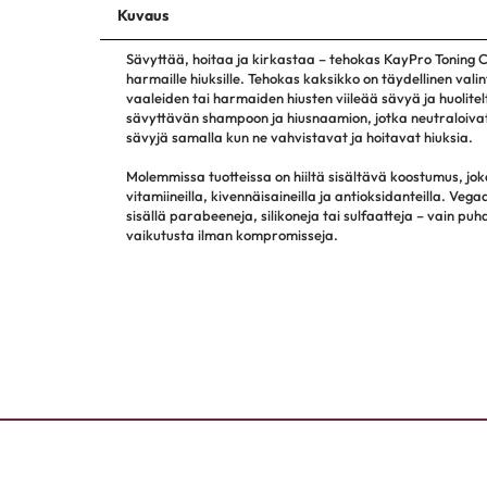
Kuvaus
Sävyttää, hoitaa ja kirkastaa – tehokas KayPro Toning C
harmaille hiuksille. Tehokas kaksikko on täydellinen vali
vaaleiden tai harmaiden hiusten viileää sävyä ja huolitelt
sävyttävän shampoon ja hiusnaamion, jotka neutraloivat
sävyjä samalla kun ne vahvistavat ja hoitavat hiuksia.
Molemmissa tuotteissa on hiiltä sisältävä koostumus, jok
vitamiineilla, kivennäisaineilla ja antioksidanteilla. Ve
sisällä parabeeneja, silikoneja tai sulfaatteja – vain pu
vaikutusta ilman kompromisseja.