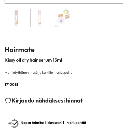
Hairmate
Kissy oil dry hair serum 15ml
Monikäyttöinen hiusöljy kaikille hiustyypeille
1710081
Kirjaudu
nähdäksesi hinnat
Nopea toimitus liikkeeseen! 1 - 4 arkipäivää