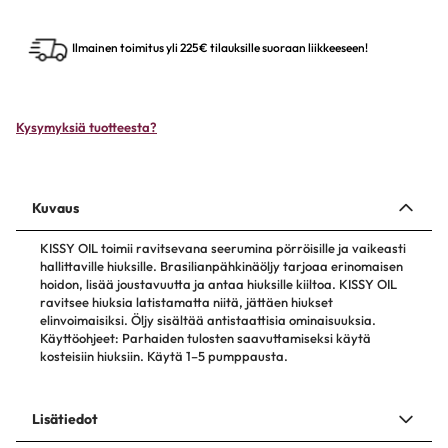
Ilmainen toimitus yli 225€ tilauksille suoraan liikkeeseen!
Kysymyksiä tuotteesta?
Kuvaus
KISSY OIL toimii ravitsevana seerumina pörröisille ja vaikeasti
hallittaville hiuksille. Brasilianpähkinäöljy tarjoaa erinomaisen
hoidon, lisää joustavuutta ja antaa hiuksille kiiltoa. KISSY OIL
ravitsee hiuksia latistamatta niitä, jättäen hiukset
elinvoimaisiksi. Öljy sisältää antistaattisia ominaisuuksia.
Käyttöohjeet: Parhaiden tulosten saavuttamiseksi käytä
kosteisiin hiuksiin. Käytä 1–5 pumppausta.
Lisätiedot