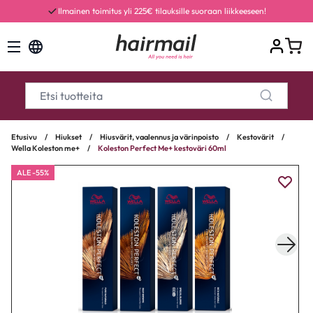
Ilmainen toimitus yli 225€ tilauksille suoraan liikkeeseen!
Etusivu
/
Hiukset
/
Hiusvärit, vaalennus ja värinpoisto
/
Kestovärit
/
Wella Koleston me+
/
Koleston Perfect Me+ kestoväri 60ml
ALE -55%