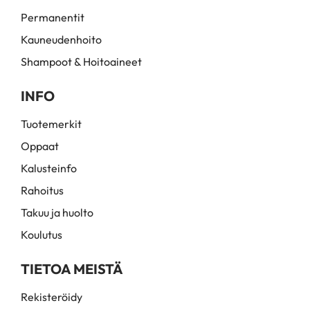
# 81648125 12/61
Permanentit
# 81648126 12/81
Kauneudenhoito
Shampoot & Hoitoaineet
# 81648127 12/89
INFO
# 81648128 12/96
Tuotemerkit
# 81648009 2/0
Oppaat
# 81648010 2/8
Kalusteinfo
# 81648011 3/0
Rahoitus
Takuu ja huolto
# 81648130 33/55
Koulutus
# 81648131 33/66
TIETOA MEISTÄ
# 81648012 4/0
Rekisteröidy
# 81648013 4/07