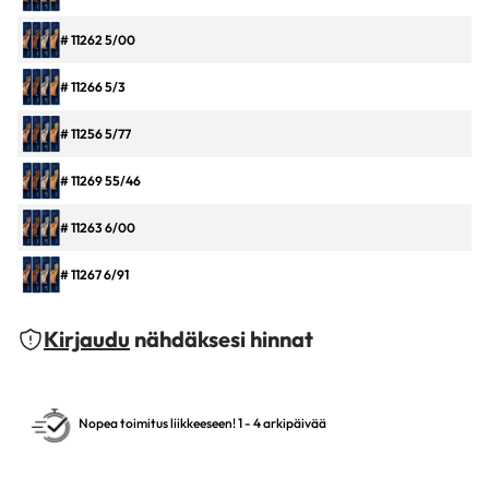
# 11262 5/00
# 11266 5/3
# 11256 5/77
# 11269 55/46
# 11263 6/00
# 11267 6/91
# 11264 7/00
Kirjaudu
nähdäksesi hinnat
# 11268 7/3
# 11255 7/77
Nopea toimitus liikkeeseen! 1 - 4 arkipäivää
# 11272 8/00