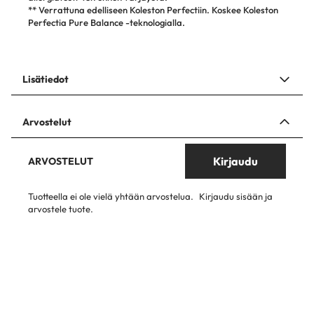
# 81648006 0/44
** Verrattuna edelliseen Koleston Perfectiin. Koskee Koleston
Perfectia Pure Balance -teknologialla.
# 81658926 0/65
# 81648007 0/66
Lisätiedot
# 81648008 0/88
# 81648107 10/0
Arvostelut
# 81648111 10/04
Kirjaudu
ARVOSTELUT
# 81648108 10/1
Tuotteella ei ole vielä yhtään arvostelua.
Kirjaudu sisään ja
arvostele tuote.
# 81648114 10/16
# 81650381 10/31
# 81648115 10/38
# 81648113 10/8