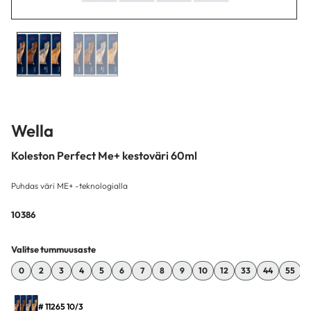
Wella
Koleston Perfect Me+ kestoväri 60ml
Puhdas väri ME+ -teknologialla
10386
Valitse tummuusaste
0
2
3
4
5
6
7
8
9
10
12
33
44
55
# 11265 10/3