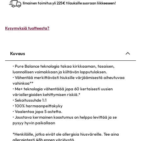
Ilmainen toimitus yli 225€ tilauksille suoraan liikkeeseen!
# 11273 8/07
# 11270 8/45
Kysymyksiä tuotteesta?
# 11274 9/00
# 99350189087 6/98
Kuvaus
# 99350189084 8/98
• Pure Balance teknologia takaa kirkkaaman, tasaisen,
luonnollisen voimakkaan ja kiiltävän lopputuloksen.
# 81648100 9/16
• Vähentää merkittävästi hiuksille värjäämisestä aiheutuvaa
vahinkoa**
# 81647995 0/00
• Me+ teknologia vähentäää jopa 60 kertaisesti uusien
väriallergioiden kehittymisen riskiä.*
• Sekoitussuhde 1:1
# 81648002 0/11
• 100% harmaanpeittokyky
• Vaalentaa jopa 5 astetta.
# 81648003 0/28
• Joustava kermainen koostumus on helppo levittää ja se
pysyy hyvin paikallaan
# 81658925 0/43
*Henkilöille, jotka eivät ole allergisia hiusväreille. Tee aina
allergiatesti 48h ennen värjäystä.