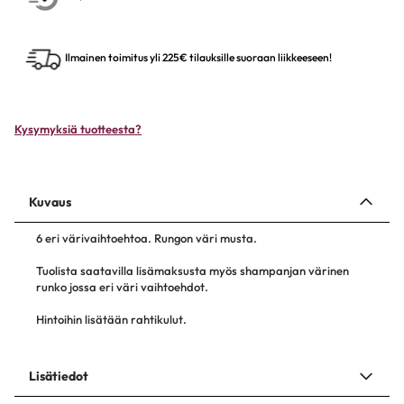
Ilmainen toimitus yli 225€ tilauksille suoraan liikkeeseen!
Kysymyksiä tuotteesta?
Kuvaus
6 eri värivaihtoehtoa. Rungon väri musta.
Tuolista saatavilla lisämaksusta myös shampanjan värinen
runko jossa eri väri vaihtoehdot.
Hintoihin lisätään rahtikulut.
Lisätiedot