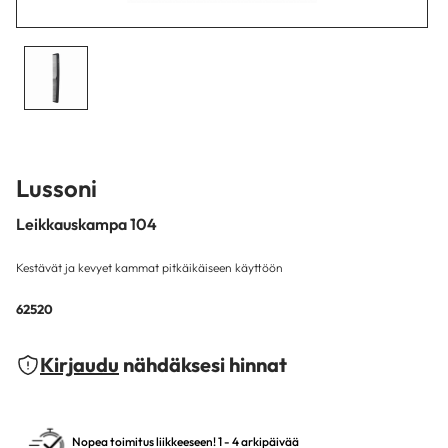
Lussoni
Leikkauskampa 104
Kestävät ja kevyet kammat pitkäikäiseen käyttöön
62520
Kirjaudu
nähdäksesi hinnat
Nopea toimitus liikkeeseen! 1 - 4 arkipäivää