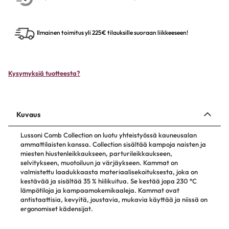
Ilmainen toimitus yli 225€ tilauksille suoraan liikkeeseen!
Kysymyksiä tuotteesta?
Kuvaus
Lussoni Comb Collection on luotu yhteistyössä kauneusalan
ammattilaisten kanssa. Collection sisältää kampoja naisten ja
miesten hiustenleikkaukseen, parturileikkaukseen,
selvitykseen, muotoiluun ja värjäykseen. Kammat on
valmistettu laadukkaasta materiaalisekoituksesta, joka on
kestävää ja sisältää 35 % hiilikuitua. Se kestää jopa 230 °C
lämpötiloja ja kampaamokemikaaleja. Kammat ovat
antistaattisia, kevyitä, joustavia, mukavia käyttää ja niissä on
ergonomiset kädensijat.