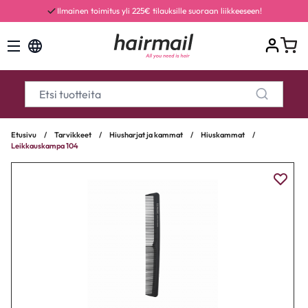
Ilmainen toimitus yli 225€ tilauksille suoraan liikkeeseen!
Etusivu
/
Tarvikkeet
/
Hiusharjat ja kammat
/
Hiuskammat
/
Leikkauskampa 104