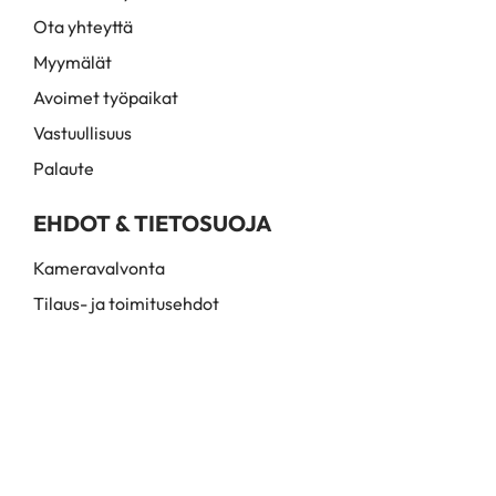
Ota yhteyttä
Myymälät
Avoimet työpaikat
Vastuullisuus
Palaute
EHDOT & TIETOSUOJA
Kameravalvonta
Tilaus- ja toimitusehdot
Myynti- ja toimitusehdot
Rekisteri- ja tietosuojaseloste
© Hairmail Oy. 2026. Kaikki oikeudet pidätetään. Santaradantie