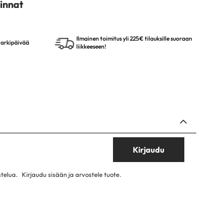
innat
Ilmainen toimitus yli 225€ tilauksille suoraan
4 arkipäivää
liikkeeseen!
Kirjaudu
stelua.
Kirjaudu sisään ja arvostele tuote.