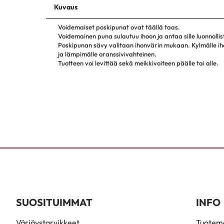
Kuvaus
Voidemaiset poskipunat ovat täällä taas.
Voidemainen puna sulautuu ihoon ja antaa sille luonnolli
Poskipunan sävy valitaan ihonvärin mukaan. Kylmälle iho
ja lämpimälle oranssivivahteinen.
Tuotteen voi levittää sekä meikkivoiteen päälle tai alle.
SUOSITUIMMAT
INFO
Värjäystarvikkeet
Tuoteme