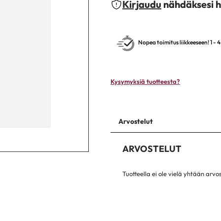
Kirjaudu
nähdäksesi h
Nopea toimitus liikkeeseen! 1 - 
Kysymyksiä tuotteesta?
Arvostelut
ARVOSTELUT
Tuotteella ei ole vielä yhtään arvo