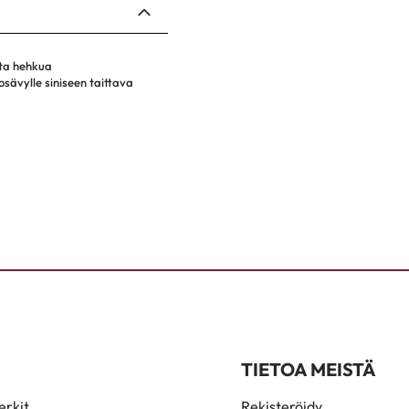
sta hehkua
sävylle siniseen taittava
TIETOA MEISTÄ
rkit
Rekisteröidy