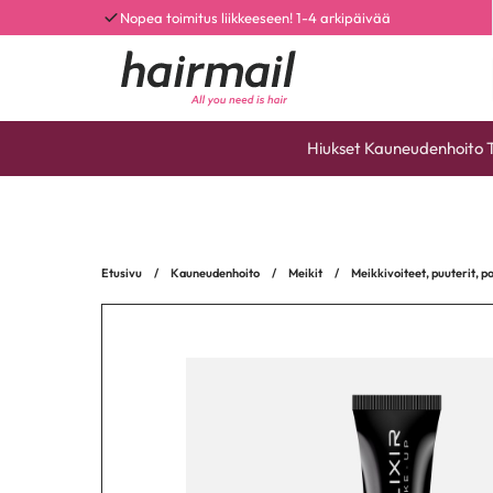
Nopea toimitus liikkeeseen! 1-4 arkipäivää
Hiukset
Kauneudenhoito
Etusivu
/
Kauneudenhoito
/
Meikit
/
Meikkivoiteet, puuterit, p