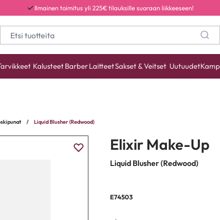
Ilmainen toimitus yli 225€ tilauksille suoraan liikkeeseen!
Tarvikkeet
Kalusteet
Barber
Laitteet
Sakset & Veitset
Uutuudet
Kamp
oskipunat
/
Liquid Blusher (Redwood)
Elixir Make-Up
Liquid Blusher (Redwood)
E74503