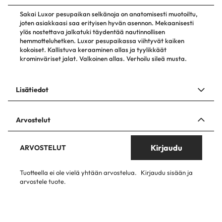
Sakai Luxor pesupaikan selkänoja on anatomisesti muotoiltu,
joten asiakkaasi saa erityisen hyvän asennon. Mekaanisesti
ylös nostettava jalkatuki täydentää nautinnollisen
hemmotteluhetken. Luxor pesupaikassa viihtyvät kaiken
kokoiset. Kallistuva keraaminen allas ja tyylikkäät
krominväriset jalat. Valkoinen allas. Verhoilu sileä musta.
Lisätiedot
Arvostelut
Kirjaudu
ARVOSTELUT
Tuotteella ei ole vielä yhtään arvostelua.
Kirjaudu sisään ja
arvostele tuote.