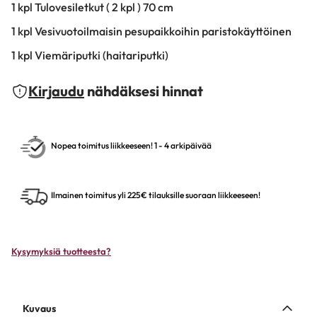
1 kpl Tulovesiletkut ( 2 kpl ) 70 cm
1 kpl Vesivuotoilmaisin pesupaikkoihin paristokäyttöinen
1 kpl Viemäriputki (haitariputki)
Kirjaudu
nähdäksesi hinnat
Nopea toimitus liikkeeseen! 1 - 4 arkipäivää
Ilmainen toimitus yli 225€ tilauksille suoraan liikkeeseen!
Kysymyksiä tuotteesta?
Kuvaus