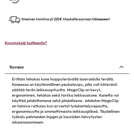
Ilmainen toimitus yli 225€ tilauksille suoraan liikkeeseen!
Kysymyksiä tuotteesta?
Kuvaus
Erittäin tehokas kone huipputerävällä laseroidulla terällä.
Koneessa on käytännöllinen peukalovipu, jolla voit kätevästi
säätää terän leikkauspituutta. MagicClip on kevyt,
ergonominen, tehokas sekä tarkka leikkauskone. Konetta voi
käyttää johdottomana sekä johdollisena. Johdoton MagicClip
on toimiva ratkaisu kun arvostat työskentelyvapautta,
ergonomisuutta ja ammattimaista leikkausjälkeä. Täydellinen
työkalu pehmeiden linjojen ja kauniiden häivytysten
aikaansaamiseen.