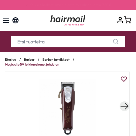
Kaikki tilaukset ilman pientoimituslisää, arvo 7,50€
Etusivu
/
Barber
/
Barber tarvikkeet
/
Magic clip 5V leikkauskone, johdoton